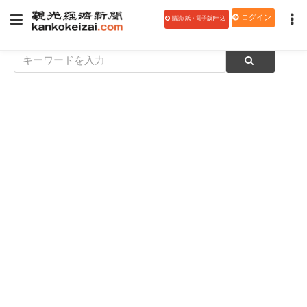
ログイン
購読(紙・電子版)申込