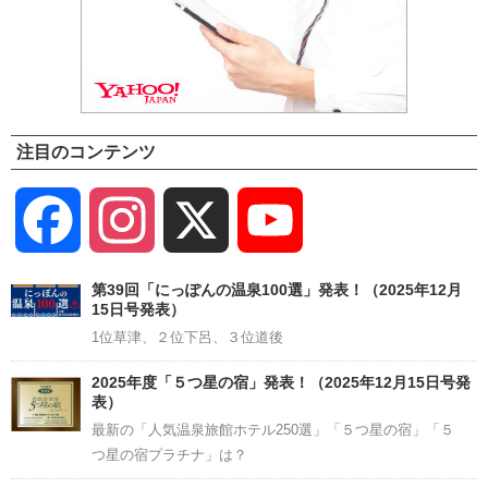
注目のコンテンツ
Facebook
Instagram
X
YouTube
Channel
第39回「にっぽんの温泉100選」発表！（2025年12月
15日号発表）
1位草津、２位下呂、３位道後
2025年度「５つ星の宿」発表！（2025年12月15日号発
表）
最新の「人気温泉旅館ホテル250選」「５つ星の宿」「５
つ星の宿プラチナ」は？