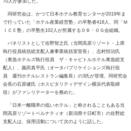
70人が参加した。
同研究会は、かつて日本ホテル教育センターが2019年ま
で行っていた「ホテル産業経営塾」の卒塾者418人、同「Ｍ
ＩＣＥ塾」の卒塾生102人が所属するＯＢ・ＯＧ会組織。
パネリストとして佐野智之氏（当間高原リゾート・上席
執行役員統括総支配人兼事業統括室室長）、志村恒治氏
（東急ホテルズ執行役員 ザ・キャピトルホテル東急総支
配人）、義田真平氏（オータパブリケイションズ執行役
員 週刊ホテルレストラン編集長）の3氏が登壇。同研究会
会長の石原健氏（ホスピタリティデザイン横浜代表取締
役）がファシリテーターを務めた。
「日本一離職率の低いホテル」と称されることもある当
間高原リゾートベルナティオ（新潟県十日町市）の佐野総
支配人は、採用活動について次のように話した。