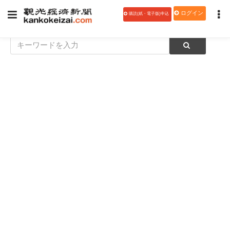
ログイン
購読(紙・電子版)申込