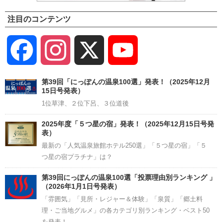
注目のコンテンツ
Facebook
Instagram
X
YouTube
Channel
第39回「にっぽんの温泉100選」発表！（2025年12月
15日号発表）
1位草津、２位下呂、３位道後
2025年度「５つ星の宿」発表！（2025年12月15日号発
表）
最新の「人気温泉旅館ホテル250選」「５つ星の宿」「５
つ星の宿プラチナ」は？
第39回にっぽんの温泉100選「投票理由別ランキング 」
（2026年1月1日号発表）
「雰囲気」「見所・レジャー＆体験」「泉質」「郷土料
理・ご当地グルメ」の各カテゴリ別ランキング・ベスト50
を発表！