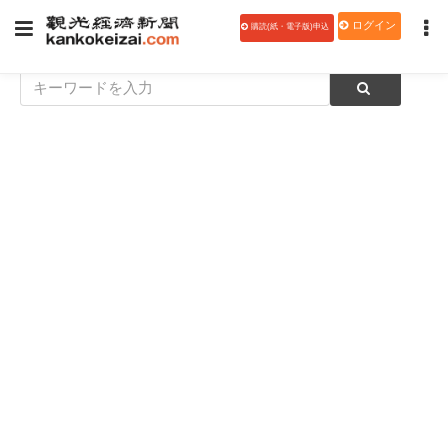
ログイン
購読(紙・電子版)申込