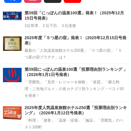
Channel
第39回「にっぽんの温泉100選」発表！（2025年12月
15日号発表）
1位草津、２位下呂、３位道後
2025年度「５つ星の宿」発表！（2025年12月15日号発
表）
最新の「人気温泉旅館ホテル250選」「５つ星の宿」「５
つ星の宿プラチナ」は？
第39回にっぽんの温泉100選「投票理由別ランキング 」
（2026年1月1日号発表）
「雰囲気」「見所・レジャー＆体験」「泉質」「郷土料
理・ご当地グルメ」の各カテゴリ別ランキング・ベスト50
を発表！
2025年度人気温泉旅館ホテル250選「投票理由別ランキ
ング」（2026年1月12日号発表）
「料理」「接客」「温泉・浴場」「施設」「雰囲気」のベ
スト100軒