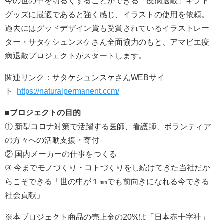
今の世の中を明るくすることができる「疫病退散」ギフト
グッズに最適であると強く感じ、イラストの使用を依頼。
過去にはグッドデザイン賞も受賞されているイラストレー
ター・サタケシュンスケさん全面協力のもと、アマビエ疫
病退散プロジェクトがスタートします。
関連リンク：サタケシュンスケさんWEBサイ
ト
https://naturalpermanent.com/
■プロジェクトの目的
① 新型コロナ対策で活躍する医師、看護師、ボランティア
の方々への活動支援・寄付
② 国内メーカーの仕事をつくる
③ 今までモノづくり・コトづくりをし続けてきた当社だか
らこそできる「世の中が１㎜でも前向きになれる今できる
社会貢献」
※本プロジェクト商品の売上金の20%は「日本赤十字社」