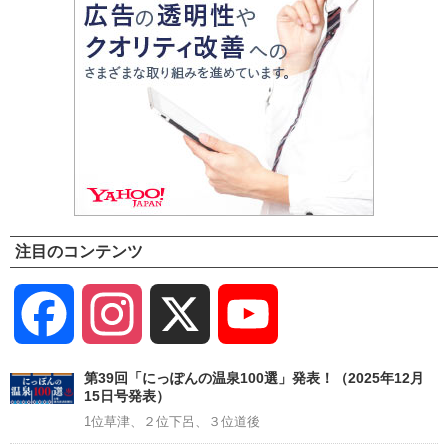
注目のコンテンツ
Facebook
Instagram
X
YouTube
Channel
第39回「にっぽんの温泉100選」発表！（2025年12月
15日号発表）
1位草津、２位下呂、３位道後