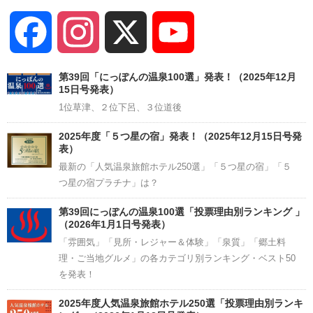
Facebook
Instagram
X
YouTube
Channel
第39回「にっぽんの温泉100選」発表！（2025年12月
15日号発表）
1位草津、２位下呂、３位道後
2025年度「５つ星の宿」発表！（2025年12月15日号発
表）
最新の「人気温泉旅館ホテル250選」「５つ星の宿」「５
つ星の宿プラチナ」は？
第39回にっぽんの温泉100選「投票理由別ランキング 」
（2026年1月1日号発表）
「雰囲気」「見所・レジャー＆体験」「泉質」「郷土料
理・ご当地グルメ」の各カテゴリ別ランキング・ベスト50
を発表！
2025年度人気温泉旅館ホテル250選「投票理由別ランキ