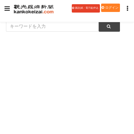
ログイン
購読(紙・電子版)申込