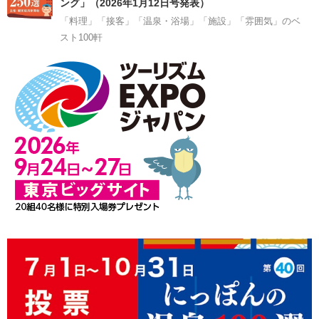
ング」（2026年1月12日号発表）
「料理」「接客」「温泉・浴場」「施設」「雰囲気」のベ
スト100軒