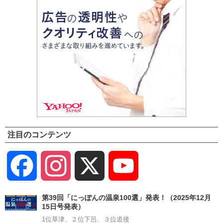
注目のコンテンツ
Facebook
Instagram
X
YouTube
Channel
第39回「にっぽんの温泉100選」発表！（2025年12月
15日号発表）
1位草津、２位下呂、３位道後