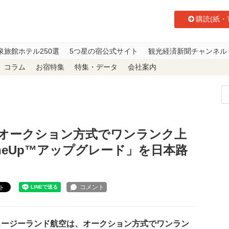
購読(紙・
泉旅館ホテル250選
5つ星の宿公式サイト
観光経済新聞チャンネル
コラム
お宿特集
特集・データ
会社案内
航空、オークション方式でワンランク上の座席を購入できる「OneUp™アッ
オークション方式でワンランク上
eUp™アップグレード」を日本路
ト
ュージーランド航空は、オークション方式でワンラン