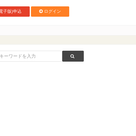
電子版)申込
ログイン
プグレード」を日本路線に導入