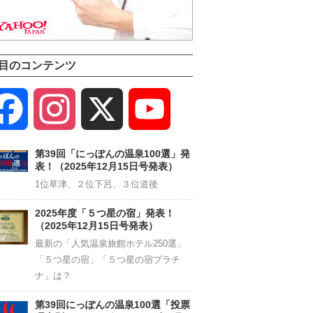
目のコンテンツ
Facebook
Instagram
X
YouTube
Channel
第39回「にっぽんの温泉100選」発
表！（2025年12月15日号発表）
1位草津、２位下呂、３位道後
2025年度「５つ星の宿」発表！
（2025年12月15日号発表）
最新の「人気温泉旅館ホテル250選」
「５つ星の宿」「５つ星の宿プラチ
ナ」は？
第39回にっぽんの温泉100選「投票