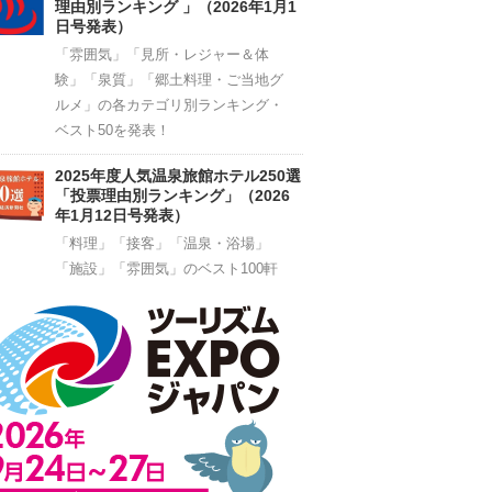
理由別ランキング 」（2026年1月1
日号発表）
「雰囲気」「見所・レジャー＆体
験」「泉質」「郷土料理・ご当地グ
ルメ」の各カテゴリ別ランキング・
ベスト50を発表！
2025年度人気温泉旅館ホテル250選
「投票理由別ランキング」（2026
年1月12日号発表）
「料理」「接客」「温泉・浴場」
「施設」「雰囲気」のベスト100軒