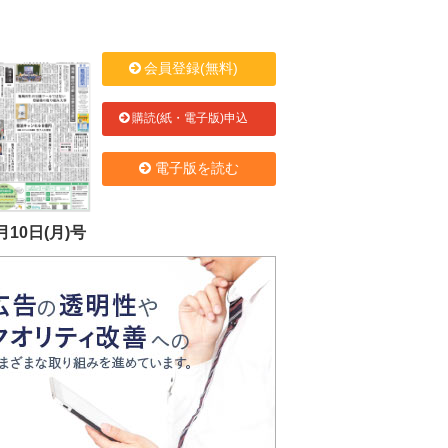
会員登録(無料)
購読(紙・電子版)申込
電子版を読む
月10日(月)号