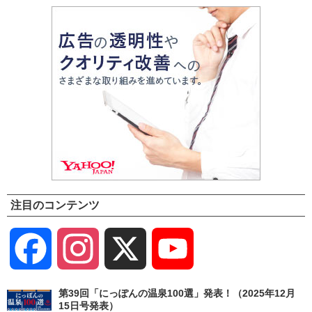
注目のコンテンツ
Facebook
Instagram
X
YouTube
Channel
第39回「にっぽんの温泉100選」発表！（2025年12月
15日号発表）