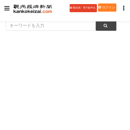
ログイン
購読(紙・電子版)申込