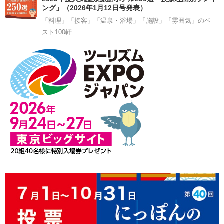
ング」（2026年1月12日号発表）
「料理」「接客」「温泉・浴場」「施設」「雰囲気」のベ
スト100軒