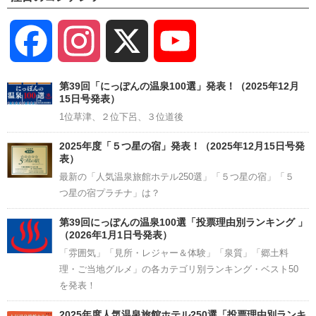
Facebook
Instagram
X
YouTube
Channel
第39回「にっぽんの温泉100選」発表！（2025年12月
15日号発表）
1位草津、２位下呂、３位道後
2025年度「５つ星の宿」発表！（2025年12月15日号発
表）
最新の「人気温泉旅館ホテル250選」「５つ星の宿」「５
つ星の宿プラチナ」は？
第39回にっぽんの温泉100選「投票理由別ランキング 」
（2026年1月1日号発表）
「雰囲気」「見所・レジャー＆体験」「泉質」「郷土料
理・ご当地グルメ」の各カテゴリ別ランキング・ベスト50
を発表！
2025年度人気温泉旅館ホテル250選「投票理由別ランキ