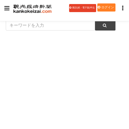
ログイン
購読(紙・電子版)申込