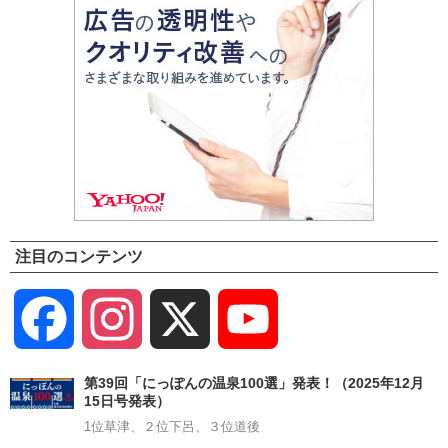
注目のコンテンツ
Facebook
Instagram
X
YouTube
Channel
第39回「にっぽんの温泉100選」発表！（2025年12月
15日号発表）
1位草津、２位下呂、３位道後