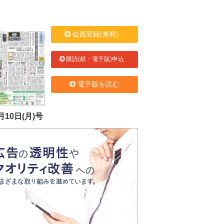
会員登録(無料)
購読(紙・電子版)申込
電子版を読む
月10日(月)号