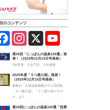
目のコンテンツ
Facebook
Instagram
X
YouTube
Channel
第39回「にっぽんの温泉100選」発
表！（2025年12月15日号発表）
1位草津、２位下呂、３位道後
2025年度「５つ星の宿」発表！
（2025年12月15日号発表）
最新の「人気温泉旅館ホテル250選」
「５つ星の宿」「５つ星の宿プラチ
ナ」は？
第39回にっぽんの温泉100選「投票