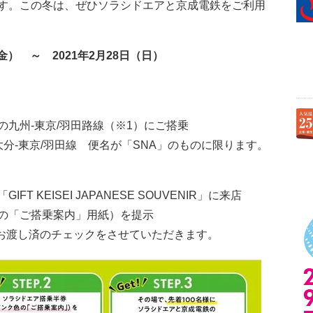
す。この冬は、ぜひソラシドエアと京成電鉄をご利用
金
）
～
2021
年
2
月28日
（日）
九州-東京/羽田路線（※1）にご搭乗
分-東京/羽田線 便名が「SNA」のものに限ります。
 KEISEI JAPANESE SOUVENIR」に来店
の「ご搭乗案内」用紙）を提示
お渡し済のチェックをさせていただきます。