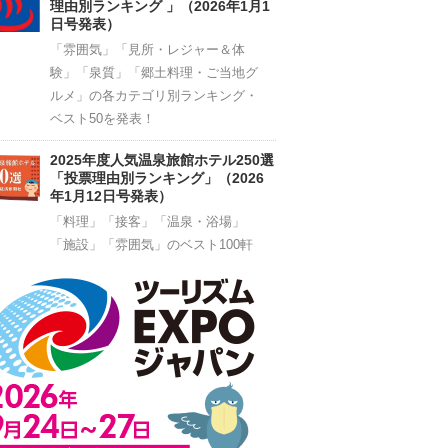
理由別ランキング 」（2026年1月1
日号発表）
「雰囲気」「見所・レジャー＆体
験」「泉質」「郷土料理・ご当地グ
ルメ」の各カテゴリ別ランキング・
ベスト50を発表！
2025年度人気温泉旅館ホテル250選
「投票理由別ランキング」（2026
年1月12日号発表）
「料理」「接客」「温泉・浴場」
「施設」「雰囲気」のベスト100軒