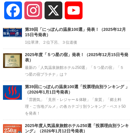
Facebook
Instagram
X
YouTube
Channel
第39回「にっぽんの温泉100選」発表！（2025年12月
15日号発表）
1位草津、２位下呂、３位道後
2025年度「５つ星の宿」発表！（2025年12月15日号発
表）
最新の「人気温泉旅館ホテル250選」「５つ星の宿」「５
つ星の宿プラチナ」は？
第39回にっぽんの温泉100選「投票理由別ランキング 」
（2026年1月1日号発表）
「雰囲気」「見所・レジャー＆体験」「泉質」「郷土料
理・ご当地グルメ」の各カテゴリ別ランキング・ベスト50
を発表！
2025年度人気温泉旅館ホテル250選「投票理由別ランキ
ング」（2026年1月12日号発表）