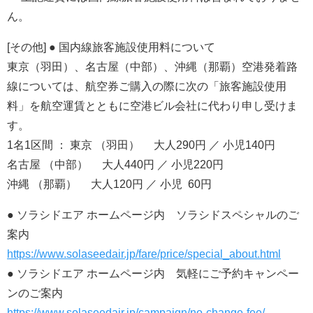
ん。
[その他] ● 国内線旅客施設使用料について
東京（羽田）、名古屋（中部）、沖縄（那覇）空港発着路
線については、航空券ご購入の際に次の「旅客施設使用
料」を航空運賃とともに空港ビル会社に代わり申し受けま
す。
1名1区間 ： 東京 （羽田） 大人290円 ／ 小児140円
名古屋 （中部） 大人440円 ／ 小児220円
沖縄 （那覇） 大人120円 ／ 小児 60円
● ソラシドエア ホームページ内 ソラシドスペシャルのご
案内
https://www.solaseedair.jp/fare/price/special_about.html
● ソラシドエア ホームページ内 気軽にご予約キャンペー
ンのご案内
https://www.solaseedair.jp/campaign/no-change-fee/