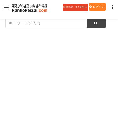
ログイン
購読(紙・電子版)申込