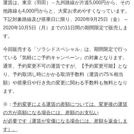
運賃は、東京（羽田）－九州路線が片道5,000円から、その
他路線も4,000円からと、大変お求めやすくなっています。
下記対象路線及び搭乗日に限り、2020年9月25日（金） ～
2020年10月5日（月）までの11日間の期間限定で販売しま
す。
今回販売する「ソラシドスペシャル」は、期間限定で行っ
ている『気軽にご予約キャンペーン』の対象となります。
通常、予約変更不可の運賃ですが、【予約変更可能】とな
り、予約取消し時にかかる取消手数料（運賃の75％相当
額）や搭乗日や行き先の変更に関わる手数料も無料となり
ます。
※：
予約
変更に
よる運賃の差額について
は
、変更後の運賃
の
方
が高額になる場合に
は
、
差
額のお支
払
い
が必要です（運賃が安価になる場合には、差額を返金しま
す）。