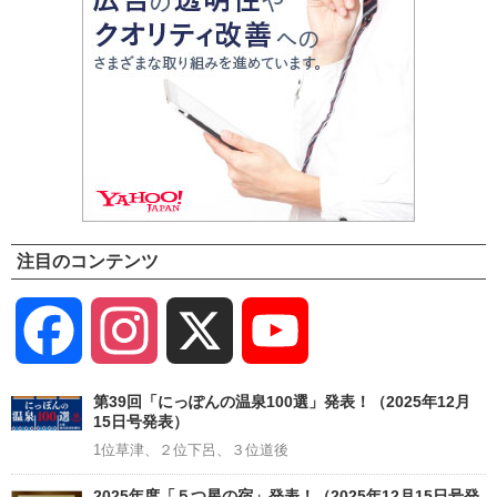
注目のコンテンツ
Facebook
Instagram
X
YouTube
Channel
第39回「にっぽんの温泉100選」発表！（2025年12月
15日号発表）
1位草津、２位下呂、３位道後
2025年度「５つ星の宿」発表！（2025年12月15日号発