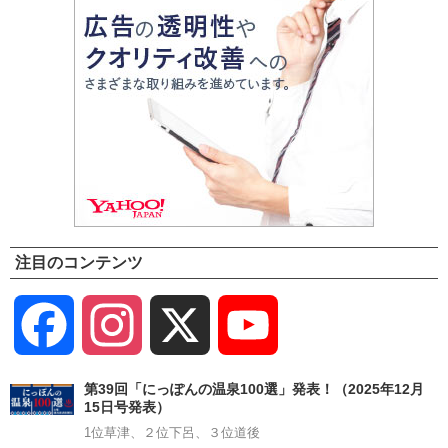
注目のコンテンツ
Facebook
Instagram
X
YouTube
Channel
第39回「にっぽんの温泉100選」発表！（2025年12月
15日号発表）
1位草津、２位下呂、３位道後