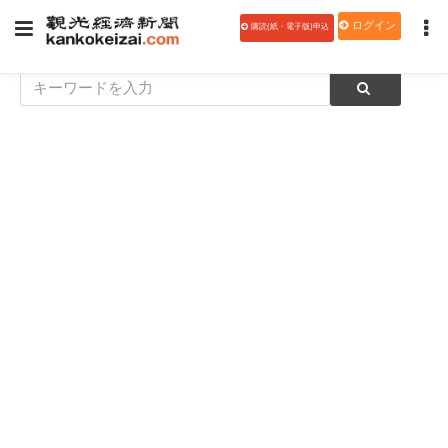
ログイン
購読(紙・電子版)申込