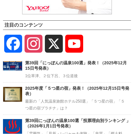
注目のコンテンツ
Facebook
Instagram
X
YouTube
Channel
第39回「にっぽんの温泉100選」発表！（2025年12月
15日号発表）
1位草津、２位下呂、３位道後
2025年度「５つ星の宿」発表！（2025年12月15日号発
表）
最新の「人気温泉旅館ホテル250選」「５つ星の宿」「５
つ星の宿プラチナ」は？
第39回にっぽんの温泉100選「投票理由別ランキング 」
（2026年1月1日号発表）
「雰囲気」「見所・レジャー＆体験」「泉質」「郷土料