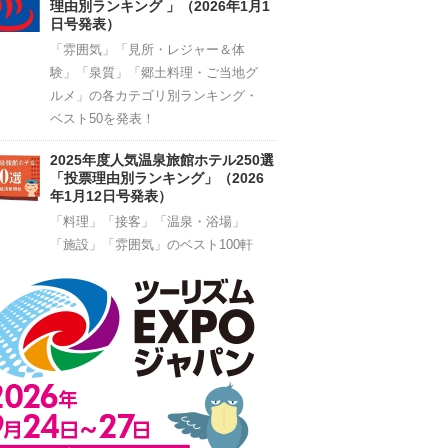
理由別ランキング 」（2026年1月1
日号発表）
「雰囲気」「見所・レジャー＆体
験」「泉質」「郷土料理・ご当地グ
ルメ」の各カテゴリ別ランキング・
ベスト50を発表！
2025年度人気温泉旅館ホテル250選
「投票理由別ランキング」（2026
年1月12日号発表）
「料理」「接客」「温泉・浴場」
「施設」「雰囲気」のベスト100軒