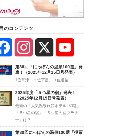
目のコンテンツ
Facebook
Instagram
X
YouTube
Channel
第39回「にっぽんの温泉100選」発
表！（2025年12月15日号発表）
1位草津、２位下呂、３位道後
2025年度「５つ星の宿」発表！
（2025年12月15日号発表）
最新の「人気温泉旅館ホテル250選」
「５つ星の宿」「５つ星の宿プラチ
ナ」は？
第39回にっぽんの温泉100選「投票