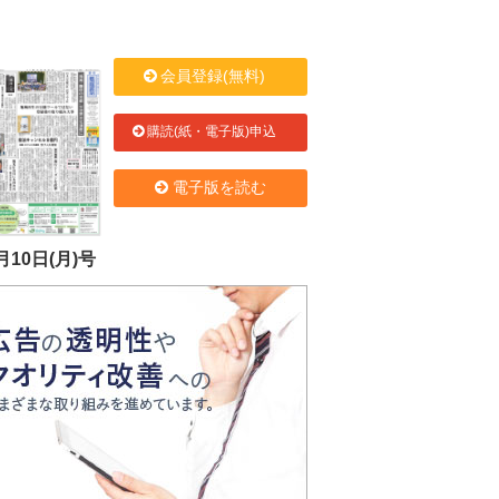
会員登録(無料)
購読(紙・電子版)申込
電子版を読む
月10日(月)号