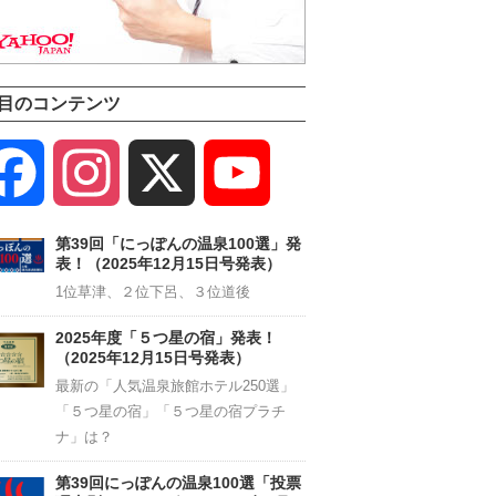
目のコンテンツ
Facebook
Instagram
X
YouTube
Channel
第39回「にっぽんの温泉100選」発
表！（2025年12月15日号発表）
1位草津、２位下呂、３位道後
2025年度「５つ星の宿」発表！
（2025年12月15日号発表）
最新の「人気温泉旅館ホテル250選」
「５つ星の宿」「５つ星の宿プラチ
ナ」は？
第39回にっぽんの温泉100選「投票