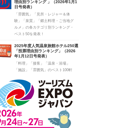
理由別ランキング 」（2026年1月1
日号発表）
「雰囲気」「見所・レジャー＆体
験」「泉質」「郷土料理・ご当地グ
ルメ」の各カテゴリ別ランキング・
ベスト50を発表！
2025年度人気温泉旅館ホテル250選
「投票理由別ランキング」（2026
年1月12日号発表）
「料理」「接客」「温泉・浴場」
「施設」「雰囲気」のベスト100軒