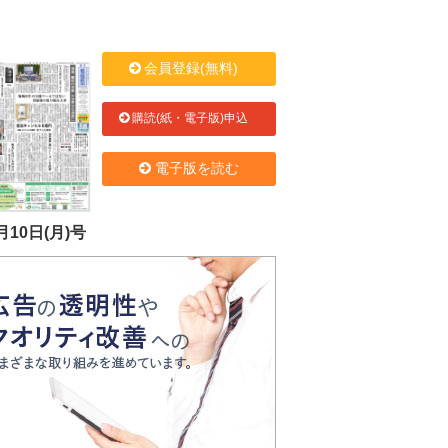
会員登録(無料)
購読(紙・電子版)申込
電子版を読む
月10日(月)号