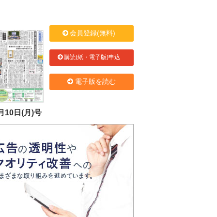
会員登録(無料)
購読(紙・電子版)申込
電子版を読む
月10日(月)号