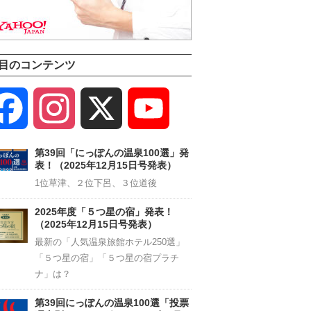
目のコンテンツ
Facebook
Instagram
X
YouTube
Channel
第39回「にっぽんの温泉100選」発
表！（2025年12月15日号発表）
1位草津、２位下呂、３位道後
2025年度「５つ星の宿」発表！
（2025年12月15日号発表）
最新の「人気温泉旅館ホテル250選」
「５つ星の宿」「５つ星の宿プラチ
ナ」は？
第39回にっぽんの温泉100選「投票