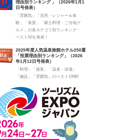
理由別ランキング 」（2026年1月1
日号発表）
「雰囲気」「見所・レジャー＆体
験」「泉質」「郷土料理・ご当地グ
ルメ」の各カテゴリ別ランキング・
ベスト50を発表！
2025年度人気温泉旅館ホテル250選
「投票理由別ランキング」（2026
年1月12日号発表）
「料理」「接客」「温泉・浴場」
「施設」「雰囲気」のベスト100軒