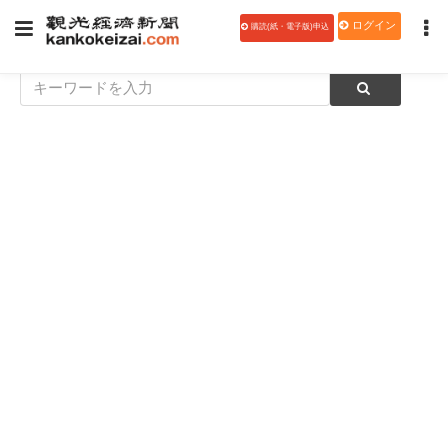
ログイン
購読(紙・電子版)申込