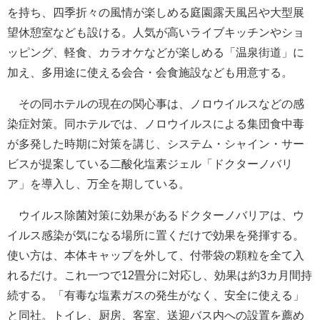
を持ち、四季折々の風情が楽しめる庭園露天風呂や大型展
望休憩室なども設ける。人気が高いライブキッチンやショ
ッピング、軽食、カラオケなどが楽しめる「温泉街道」に
加え、多用途に使える会合・会食施設なども用意する。
その同ホテルの現在の関心事は、ノロウイルスなどの感
染症対策。同ホテルでは、ノロウイルスによる集団食中毒
が多発した時期に対策を講じ、システム・シャイン・サー
ビスが提案している二酸化塩素ジェル「ドクターノバリ
ア」を導入し、万全を期している。
ウイルス除菌対策に効果があるドクターノバリアは、ウ
イルス感染が気になる場所に置くだけで効果を発揮する。
使い方は、本体キャップを外して、付帯袋の顆粒を全て入
れるだけ。これ一つで12畳分に対応し、効果は約3カ月間持
続する。「有毒な塩素ガスの発生がなく、安全に使える」
と同社。トイレ、厨房、客室、送迎バス内への設置を薦め