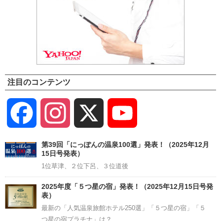
注目のコンテンツ
Facebook
Instagram
X
YouTube
Channel
第39回「にっぽんの温泉100選」発表！（2025年12月
15日号発表）
1位草津、２位下呂、３位道後
2025年度「５つ星の宿」発表！（2025年12月15日号発
表）
最新の「人気温泉旅館ホテル250選」「５つ星の宿」「５
つ星の宿プラチナ」は？