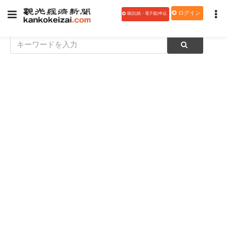
ログイン
購読(紙・電子版)申込