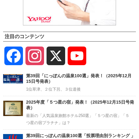
注目のコンテンツ
Facebook
Instagram
X
YouTube
Channel
第39回「にっぽんの温泉100選」発表！（2025年12月
15日号発表）
1位草津、２位下呂、３位道後
2025年度「５つ星の宿」発表！（2025年12月15日号発
表）
最新の「人気温泉旅館ホテル250選」「５つ星の宿」「５
つ星の宿プラチナ」は？
第39回にっぽんの温泉100選「投票理由別ランキング 」