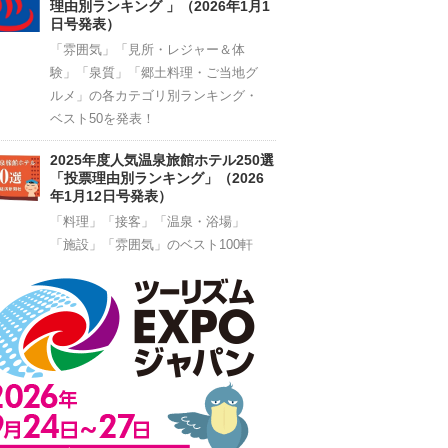
理由別ランキング 」（2026年1月1
日号発表）
「雰囲気」「見所・レジャー＆体
験」「泉質」「郷土料理・ご当地グ
ルメ」の各カテゴリ別ランキング・
ベスト50を発表！
2025年度人気温泉旅館ホテル250選
「投票理由別ランキング」（2026
年1月12日号発表）
「料理」「接客」「温泉・浴場」
「施設」「雰囲気」のベスト100軒