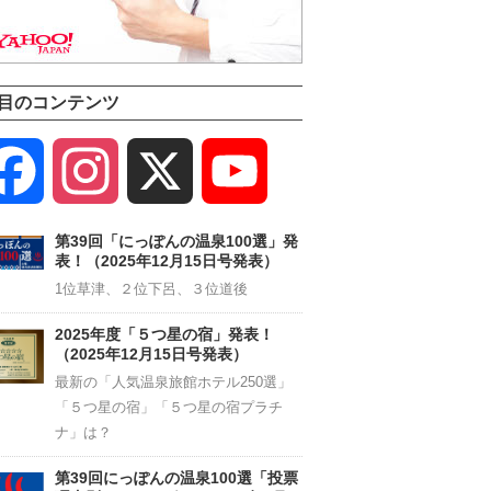
目のコンテンツ
Facebook
Instagram
X
YouTube
Channel
第39回「にっぽんの温泉100選」発
表！（2025年12月15日号発表）
1位草津、２位下呂、３位道後
2025年度「５つ星の宿」発表！
（2025年12月15日号発表）
最新の「人気温泉旅館ホテル250選」
「５つ星の宿」「５つ星の宿プラチ
ナ」は？
第39回にっぽんの温泉100選「投票