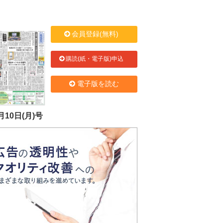
会員登録(無料)
購読(紙・電子版)申込
電子版を読む
月10日(月)号