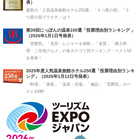
表）
最新の「人気温泉旅館ホテル250選」「５つ星の宿」「５
つ星の宿プラチナ」は？
第39回にっぽんの温泉100選「投票理由別ランキング 」
（2026年1月1日号発表）
「雰囲気」「見所・レジャー＆体験」「泉質」「郷土料
理・ご当地グルメ」の各カテゴリ別ランキング・ベスト50
を発表！
2025年度人気温泉旅館ホテル250選「投票理由別ランキ
ング」（2026年1月12日号発表）
「料理」「接客」「温泉・浴場」「施設」「雰囲気」のベ
スト100軒