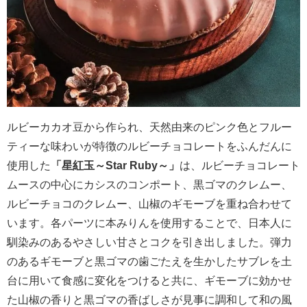
ルビーカカオ豆から作られ、天然由来のピンク色とフルー
ティーな味わいが特徴のルビーチョコレートをふんだんに
使用した
「星紅玉～Star Ruby～」
は、ルビーチョコレート
ムースの中心にカシスのコンポート、黒ゴマのクレムー、
ルビーチョコのクレムー、山椒のギモーブを重ね合わせて
います。各パーツに本みりんを使用することで、日本人に
馴染みのあるやさしい甘さとコクを引き出しました。弾力
のあるギモーブと黒ゴマの歯ごたえを生かしたサブレを土
台に用いて食感に変化をつけると共に、ギモーブに効かせ
た山椒の香りと黒ゴマの香ばしさが見事に調和して和の風