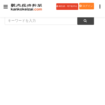
ログイン
購読(紙・電子版)申込