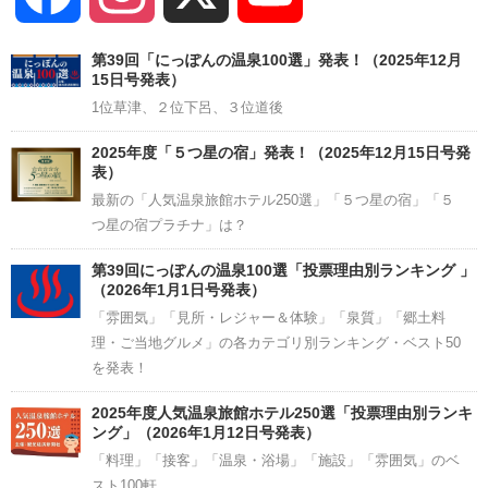
Channel
第39回「にっぽんの温泉100選」発表！（2025年12月
15日号発表）
1位草津、２位下呂、３位道後
2025年度「５つ星の宿」発表！（2025年12月15日号発
表）
最新の「人気温泉旅館ホテル250選」「５つ星の宿」「５
つ星の宿プラチナ」は？
第39回にっぽんの温泉100選「投票理由別ランキング 」
（2026年1月1日号発表）
「雰囲気」「見所・レジャー＆体験」「泉質」「郷土料
理・ご当地グルメ」の各カテゴリ別ランキング・ベスト50
を発表！
2025年度人気温泉旅館ホテル250選「投票理由別ランキ
ング」（2026年1月12日号発表）
「料理」「接客」「温泉・浴場」「施設」「雰囲気」のベ
スト100軒