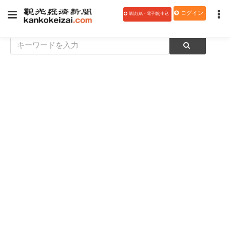
ログイン
購読(紙・電子版)申込