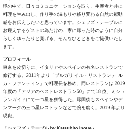
境の中で、日々コミュニケーションを取り、生産者と共に
料理を生み出し、作り手の温もりや移り変わる自然の躍動
感をお伝えしたいと思っています。シェフズ・テーブルに
お迎えするゲストの為だけの、家に帰った時のように自分
らしくゆったりと寛げる、そんなひとときをご提供いたし
ます。
プロフィ
ー
ル
東京を皮切りに、イタリアやスペインの有名レストランで
修行する。2011年より「ブルガリ イル・リストランテ ル
カ・ファンティン」で料理長を務め、同レストランは 2019
年度の「アジアのベストレストラン50」にて18 位、ミシュ
ランガイドにて一つ星を獲得した。帰国後もスペインやデ
ンマークの三つ星レストランなどで腕を磨く。2019 年より
現職。
「シェフズ・テーブル
by
Katsuhito Inoue
」