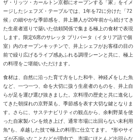
ザ・リッツ・カールトン京都にオープンする「家」をイメ
ージしたシェフズ・テーブルでは、1年を72に分けた「72
候」の細やかな季節感を、井上勝人が20年前から続けてき
た生産者巡りで築いた信頼関係で集まる極上の食材で表現
します。限定6席のサレッタ プリバータ（イタリア語で個
室）内のオープンキッチンで、井上シェフがお客様の目の
前で繰り広げるライブ感あふれる調理シーンと共に、極上
の料理をご堪能いただけます。
食材は、自然に沿った育て方をした和牛、神経〆をした魚
など、一つ一つ、命を大切に扱う生産者のものを、井上自
らが足を運び選び抜きました。京料理の歴史と共に進化し
てきた朝採れの京野菜も、季節感を表す大切な鍵となりま
す。さらに、サステナビリティの観点から、余剰野菜を使
った自家製パンを焼き上げ、通常市場に出回らない未利用
魚*も、卓越した技で極上の料理に仕立てます。 *形やサイ
ズが不揃いなことなどが理由で、市場にほとんど出回らな