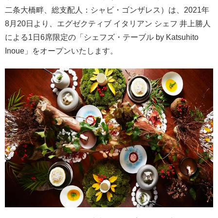
二条大橋畔、総支配人：シャビ・ゴンザレス）は、2021年
8月20日より、エグゼクティブ イタリアン シェフ 井上勝人
による1日6席限定の「シェフズ・テーブル by Katsuhito
Inoue」をオープンいたします。