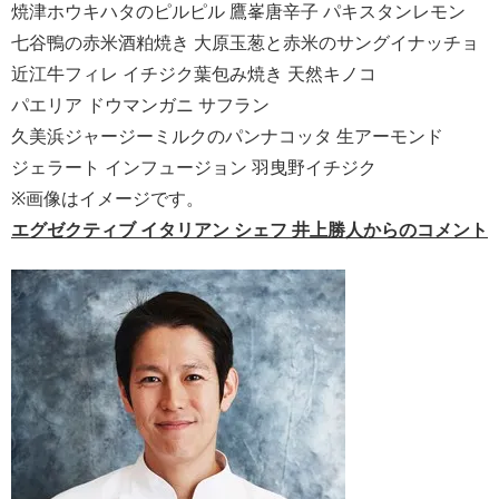
焼津ホウキハタのピルピル 鷹峯唐辛子 パキスタンレモン
七谷鴨の赤米酒粕焼き 大原玉葱と赤米のサングイナッチョ
近江牛フィレ イチジク葉包み焼き 天然キノコ
パエリア ドウマンガニ サフラン
久美浜ジャージーミルクのパンナコッタ 生アーモンド
ジェラート インフュージョン 羽曳野イチジク
※画像はイメージです。
エグゼクティブ イタリアン シェフ
井上勝人からのコメント