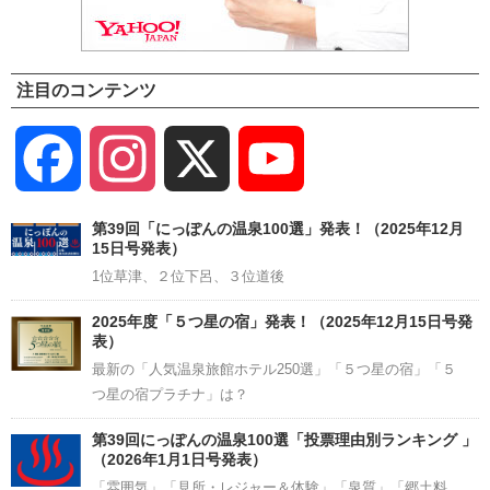
注目のコンテンツ
Facebook
Instagram
X
YouTube
Channel
第39回「にっぽんの温泉100選」発表！（2025年12月
15日号発表）
1位草津、２位下呂、３位道後
2025年度「５つ星の宿」発表！（2025年12月15日号発
表）
最新の「人気温泉旅館ホテル250選」「５つ星の宿」「５
つ星の宿プラチナ」は？
第39回にっぽんの温泉100選「投票理由別ランキング 」
（2026年1月1日号発表）
「雰囲気」「見所・レジャー＆体験」「泉質」「郷土料