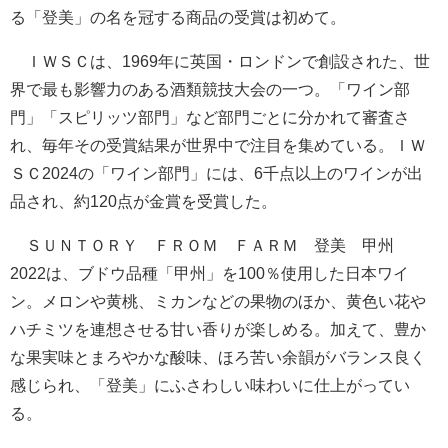
る「登美」の名を冠する商品の受賞は初めて。
ＩＷＳＣは、1969年に英国・ロンドンで創設された、世
界で最も影響力のある酒類競技大会の一つ。「ワイン部
門」「スピリッツ部門」など部門ごとに分かれて審査さ
れ、毎年その受賞結果が世界中で注目を集めている。ＩＷ
ＳＣ2024の「ワイン部門」には、6千点以上のワインが出
品され、約120点が金賞を受賞した。
ＳＵＮＴＯＲＹ ＦＲＯＭ ＦＡＲＭ 登美 甲州
2022は、ブドウ品種「甲州」を100％使用した日本ワイ
ン。メロンや黄桃、ミカンなどの果物のほか、黄色い花や
ハチミツを連想させる甘い香りが楽しめる。加えて、豊か
な果実味とまろやかな酸味、ほろ苦い余韻がバランス良く
感じられ、「登美」にふさわしい味わいに仕上がってい
る。