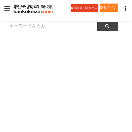
ログイン
購読(紙・電子版)申込