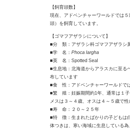
【飼育頭数】
現在、アドベンチャーワールドでは５
頭）を飼育しています。
【ゴマフアザラシについて】
■分 類：アザラシ科ゴマフアザラシ
■学 名：
Phoca largha
■英 名：Spotted Seal
■生息地：北海道からアラスカに至る
布しています
■食 性：アドベンチャーワールドで
■繁 殖：妊娠期間約1年、通常は１
メスは３～４歳、オスは４～５歳で性
■寿 命：２０～２５年
■特 徴：生まれたばかりの子どもは
体つきは、寒い海域に生息している為