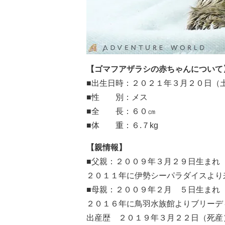
【ゴマフアザラシの赤ちゃんについて
■出生日時：２０２１年３月２０日（
■性 別：メス
■全 長：６０㎝
■体 重：６.７kg
【親情報】
■父親：２００９年３月２９日生まれ
２０１１年に伊勢シーパラダイスより
■母親：２００９年２月 ５日生まれ
２０１６年に鳥羽水族館よりブリーデ
出産歴 ２０１９年３月２２日（死産