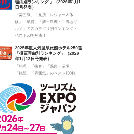
理由別ランキング 」（2026年1月1
日号発表）
「雰囲気」「見所・レジャー＆体
験」「泉質」「郷土料理・ご当地グ
ルメ」の各カテゴリ別ランキング・
ベスト50を発表！
2025年度人気温泉旅館ホテル250選
「投票理由別ランキング」（2026
年1月12日号発表）
「料理」「接客」「温泉・浴場」
「施設」「雰囲気」のベスト100軒