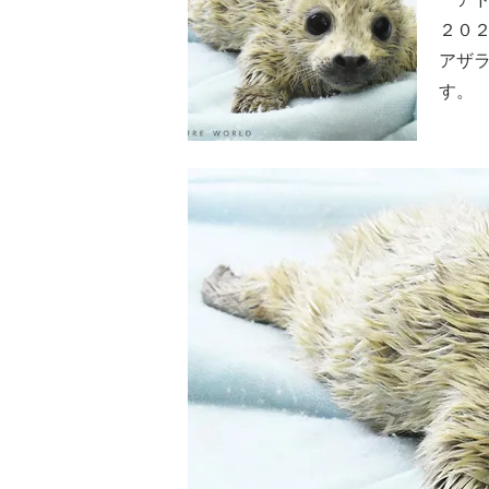
２０
アザ
す。