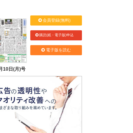
会員登録(無料)
購読(紙・電子版)申込
電子版を読む
月10日(月)号