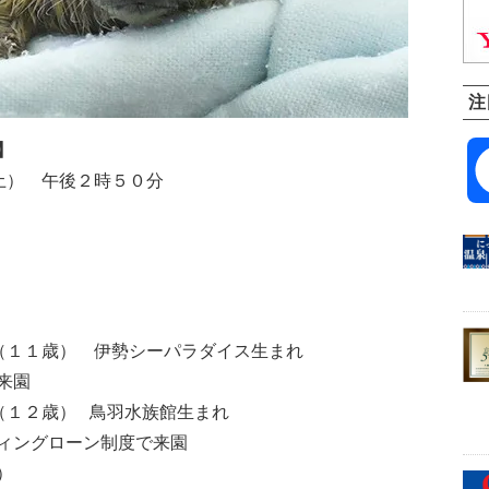
注
】
土） 午後２時５０分
（１１歳） 伊勢シーパラダイス生まれ
来園
（１２歳） 鳥羽水族館生まれ
ィングローン制度で来園
）