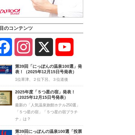
目のコンテンツ
Facebook
Instagram
X
YouTube
Channel
第39回「にっぽんの温泉100選」発
表！（2025年12月15日号発表）
1位草津、２位下呂、３位道後
2025年度「５つ星の宿」発表！
（2025年12月15日号発表）
最新の「人気温泉旅館ホテル250選」
「５つ星の宿」「５つ星の宿プラチ
ナ」は？
第39回にっぽんの温泉100選「投票