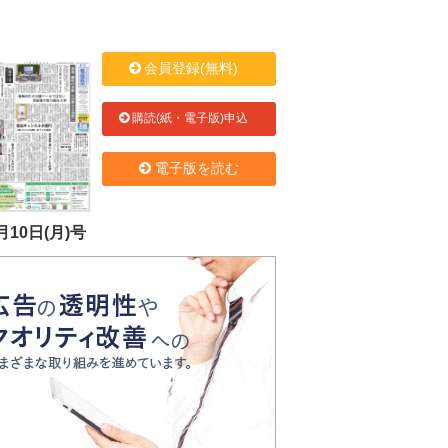
会員登録(無料)
購読(紙・電子版)申込
電子版を読む
月10日(月)号