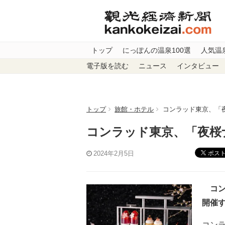
トップ
にっぽんの温泉100選
人気温
電子版を読む
ニュース
インタビュー
トップ
旅館・ホテル
コンラッド東京、「
コンラッド東京、「夜桜
ポス
2024年2月5日
コン
開催
コン