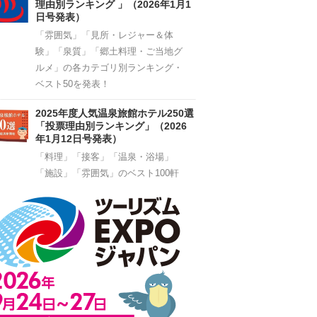
理由別ランキング 」（2026年1月1
日号発表）
「雰囲気」「見所・レジャー＆体
験」「泉質」「郷土料理・ご当地グ
ルメ」の各カテゴリ別ランキング・
ベスト50を発表！
2025年度人気温泉旅館ホテル250選
「投票理由別ランキング」（2026
年1月12日号発表）
「料理」「接客」「温泉・浴場」
「施設」「雰囲気」のベスト100軒