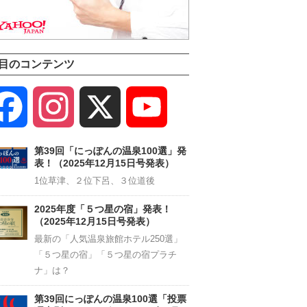
目のコンテンツ
Facebook
Instagram
X
YouTube
Channel
第39回「にっぽんの温泉100選」発
表！（2025年12月15日号発表）
1位草津、２位下呂、３位道後
2025年度「５つ星の宿」発表！
（2025年12月15日号発表）
最新の「人気温泉旅館ホテル250選」
「５つ星の宿」「５つ星の宿プラチ
ナ」は？
第39回にっぽんの温泉100選「投票