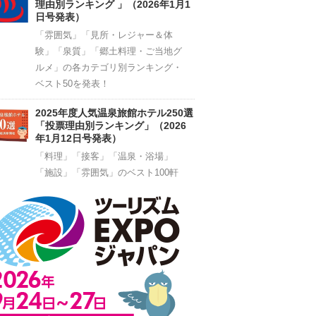
理由別ランキング 」（2026年1月1
日号発表）
「雰囲気」「見所・レジャー＆体
験」「泉質」「郷土料理・ご当地グ
ルメ」の各カテゴリ別ランキング・
ベスト50を発表！
2025年度人気温泉旅館ホテル250選
「投票理由別ランキング」（2026
年1月12日号発表）
「料理」「接客」「温泉・浴場」
「施設」「雰囲気」のベスト100軒