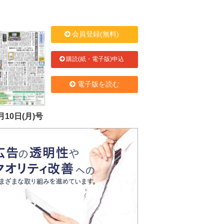
会員登録(無料)
購読(紙・電子版)申込
電子版を読む
月10日(月)号