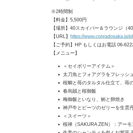
※2時間制
【料金】5,500円
【場所】40スカイバー＆ラウンジ（4
【URL】
https://www.conradosaka.jp/p
【ご予約】HP もしくはお電話 06-62
【メニュー】
＜セイボリーアイテム＞
太刀魚とフォアグラをフレッシ
桜鯛と苺のタルタル仕立て、苺
春烏賊と桜御飯
梅御飯といなり、鮪と卵焼き
神戸牛とビーツのゼリーを生雲
＜スイーツ＞
桜禅（SAKURA ZEN）：ア
生姜のシャンティを包んだ紫芋 