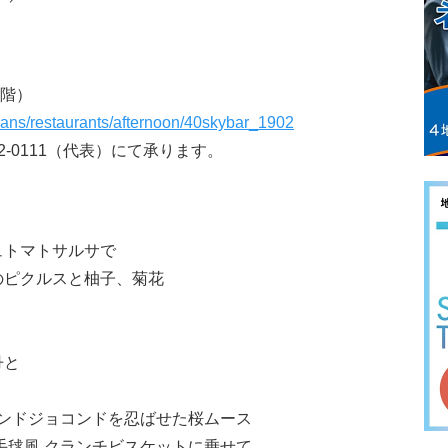
0階）
lans/restaurants/afternoon/40skybar_1902
22-0111（代表）にて承ります。
ュトマトサルサで
のピクルスと柚子、菊花
丹と
ーモンドジョコンドを忍ばせた桜ムース
手毬風 クランチビスケットに乗せて