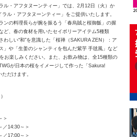
ラル・アフタヌーンティー」では、2月12日（火）か
パイラル・アフタヌーンティー」をご提供いたします。
ランの料理長らが腕を振るう「春烏賊と桜御飯」の握
など、春の食材を用いたセイボリーアイテム5種類
しい“和”を意識した「桜禅（SAKURA ZEN）：ア
ス」や「生姜のシャンティを包んだ紫芋 手毬風」など
ーをお楽しみください。また、お飲み物は、全15種類の
Gが日本の桜をイメージして作った「Sakura!
びいただけます。
月）
0～＞
0～／14:30～＞
0～／17:00～＞