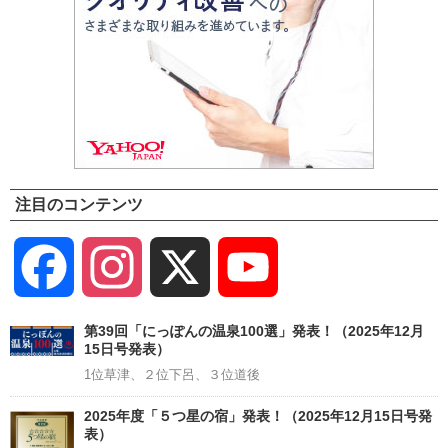
注目のコンテンツ
Facebook
Instagram
X
YouTube
Channel
第39回「にっぽんの温泉100選」発表！（2025年12月
15日号発表）
1位草津、２位下呂、３位道後
2025年度「５つ星の宿」発表！（2025年12月15日号発
表）