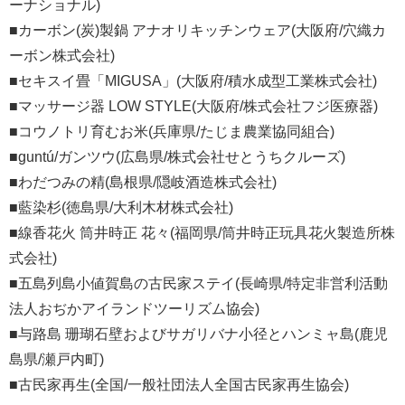
ーナショナル)
■カーボン(炭)製鍋 アナオリキッチンウェア(大阪府/穴織カ
ーボン株式会社)
■セキスイ畳「MIGUSA」(大阪府/積水成型工業株式会社)
■マッサージ器 LOW STYLE(大阪府/株式会社フジ医療器)
■コウノトリ育むお米(兵庫県/たじま農業協同組合)
■guntú/ガンツウ(広島県/株式会社せとうちクルーズ)
■わだつみの精(島根県/隠岐酒造株式会社)
■藍染杉(徳島県/大利木材株式会社)
■線香花火 筒井時正 花々(福岡県/筒井時正玩具花火製造所株
式会社)
■五島列島小値賀島の古民家ステイ(長崎県/特定非営利活動
法人おぢかアイランドツーリズム協会)
■与路島 珊瑚石壁およびサガリバナ小径とハンミャ島(鹿児
島県/瀬戸内町)
■古民家再生(全国/一般社団法人全国古民家再生協会)