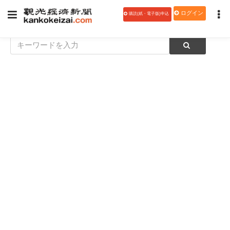
ログイン
購読(紙・電子版)申込