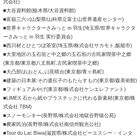
式会社)
■大谷資料館(栃木県/大谷資料館)
■富嶽三六○(山梨県/山科県立富士山世界遺産センター)
■世界キャラクターさみっと in 羽生(埼玉県/世界キャラクタ
ーさみっと in 羽生 実行委員会)
■西川材とひとつぼ茶室(埼玉県/株式会社サカモト,飯能市)
■大里地区の玉石垣と中之郷の玉石垣の古民家喫茶中之郷
(東京都/東京都八丈島町,古民家喫茶中之郷)
■大凸部(おおとんぶ)見晴台(東京都/青ヶ島町)
■建築の日本展:その遺伝子のもたらすもの(東京都/森美術館)
■フィギュアみやげ(東京都/株式会社ケンエレファント)
■LIMEX 石から紙やプラスチックに代わる新素材(東京都/株
式会社 TBM)
■スノーモンキー(長野県/株式会社地獄谷野猿公苑)
■農家民泊(長野県/株式会社南信州観光公社)
■Tour du Lac Biwa(滋賀県/株式会社ビーエスシー・インタ