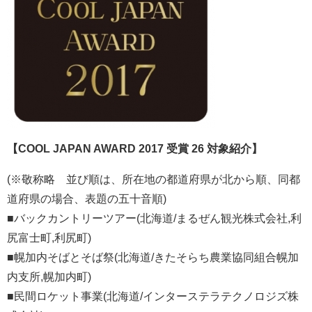
【COOL JAPAN AWARD 2017 受賞 26 対象紹介】
(※敬称略 並び順は、所在地の都道府県が北から順、同都
道府県の場合、表題の五十音順)
■バックカントリーツアー(北海道/まるぜん観光株式会社,利
尻富士町,利尻町)
■幌加内そばとそば祭(北海道/きたそらち農業協同組合幌加
内支所,幌加内町)
■民間ロケット事業(北海道/インターステラテクノロジズ株