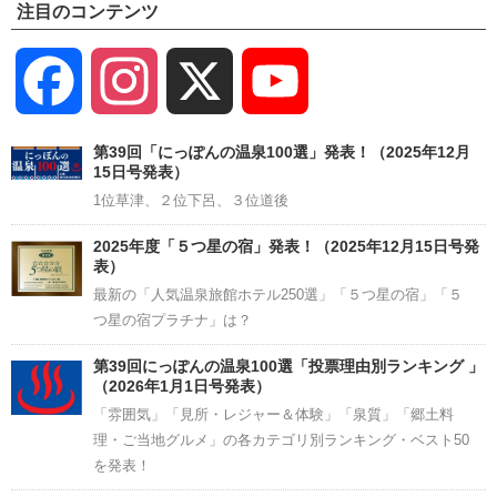
注目のコンテンツ
Facebook
Instagram
X
YouTube
Channel
第39回「にっぽんの温泉100選」発表！（2025年12月
15日号発表）
1位草津、２位下呂、３位道後
2025年度「５つ星の宿」発表！（2025年12月15日号発
表）
最新の「人気温泉旅館ホテル250選」「５つ星の宿」「５
つ星の宿プラチナ」は？
第39回にっぽんの温泉100選「投票理由別ランキング 」
（2026年1月1日号発表）
「雰囲気」「見所・レジャー＆体験」「泉質」「郷土料
理・ご当地グルメ」の各カテゴリ別ランキング・ベスト50
を発表！