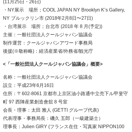
(11月25日・26日)
・NY展示 場所；COOL JAPAN NY Brooklyn K’s Gallery,
NY ブルックリン市 (2018年2月8日〜27日)
・台湾展示 場所；台北市 (2018 年 8 月(予定))
主催：一般社団法人クールジャパン協議会
制作運営：クールジャパンアワード事務局
後援(※敬称略)：経済産業省/外務省/観光庁
<「一般社団法人クールジャパン協議会」概要>
名称：一般社団法人クールジャパン協議会
設立：平成23年6月16日
住所：〒602-8061 京都市上京区油小路通中立売下ル甲斐守
町 97 西陣産業創造會舘 8 号室
会長・理事：太田 雅人 (GETTI グループ代表)
代表理事・事務局長：磯久 五郎（一級建築士）
理事長：Julien GIRY (フランス在住・写真家 NIPPON100