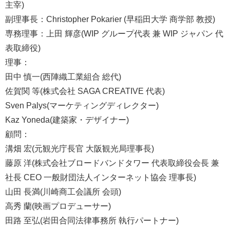
主宰)
副理事長：Christopher Pokarier (早稲田大学 商学部 教授)
専務理事：上田 輝彦(WIP グループ代表 兼 WIP ジャパン 代
表取締役)
理事：
田中 慎一(西陣織工業組合 総代)
佐賀関 等(株式会社 SAGA CREATIVE 代表)
Sven Palys(マーケティングディレクター)
Kaz Yoneda(建築家・デザイナー)
顧問：
溝畑 宏(元観光庁長官 大阪観光局理事長)
藤原 洋(株式会社ブロードバンドタワー 代表取締役会長 兼
社長 CEO 一般財団法人インターネット協会 理事長)
山田 長満(川崎商工会議所 会頭)
高秀 蘭(映画プロデューサー)
田路 至弘(岩田合同法律事務所 執行パートナー)