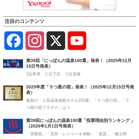
注目のコンテンツ
Facebook
Instagram
X
YouTube
Channel
第39回「にっぽんの温泉100選」発表！（2025年12月
15日号発表）
1位草津、２位下呂、３位道後
2025年度「５つ星の宿」発表！（2025年12月15日号発
表）
最新の「人気温泉旅館ホテル250選」「５つ星の宿」「５
つ星の宿プラチナ」は？
第39回にっぽんの温泉100選「投票理由別ランキング 」
（2026年1月1日号発表）
「雰囲気」「見所・レジャー＆体験」「泉質」「郷土料