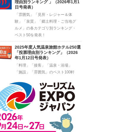
理由別ランキング 」（2026年1月1
日号発表）
「雰囲気」「見所・レジャー＆体
験」「泉質」「郷土料理・ご当地グ
ルメ」の各カテゴリ別ランキング・
ベスト50を発表！
2025年度人気温泉旅館ホテル250選
「投票理由別ランキング」（2026
年1月12日号発表）
「料理」「接客」「温泉・浴場」
「施設」「雰囲気」のベスト100軒