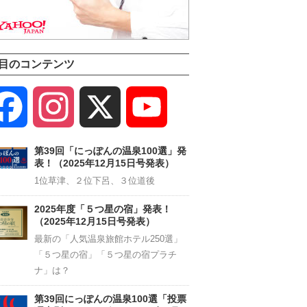
目のコンテンツ
Facebook
Instagram
X
YouTube
Channel
第39回「にっぽんの温泉100選」発
表！（2025年12月15日号発表）
1位草津、２位下呂、３位道後
2025年度「５つ星の宿」発表！
（2025年12月15日号発表）
最新の「人気温泉旅館ホテル250選」
「５つ星の宿」「５つ星の宿プラチ
ナ」は？
第39回にっぽんの温泉100選「投票