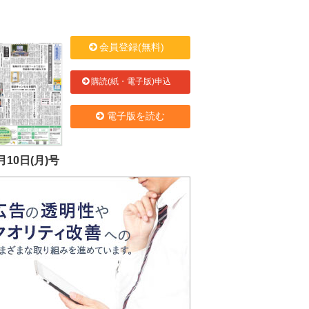
会員登録(無料)
購読(紙・電子版)申込
電子版を読む
月10日(月)号