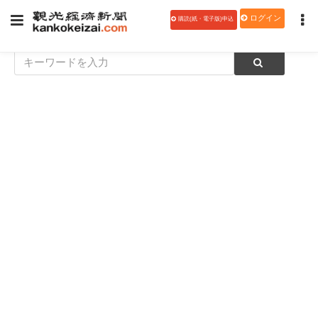
ログイン
購読(紙・電子版)申込