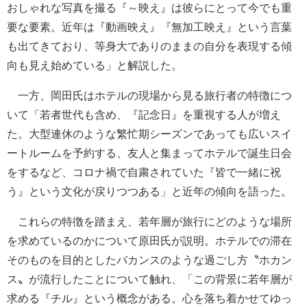
おしゃれな写真を撮る『～映え』は彼らにとって今でも重
要な要素。近年は『動画映え』『無加工映え』という言葉
も出てきており、等身大でありのままの自分を表現する傾
向も見え始めている」と解説した。
一方、岡田氏はホテルの現場から見る旅行者の特徴につ
いて「若者世代も含め、『記念日』を重視する人が増え
た。大型連休のような繁忙期シーズンであっても広いスイ
ートルームを予約する、友人と集まってホテルで誕生日会
をするなど、コロナ禍で自粛されていた『皆で一緒に祝
う』という文化が戻りつつある」と近年の傾向を語った。
これらの特徴を踏まえ、若年層が旅行にどのような場所
を求めているのかについて原田氏が説明。ホテルでの滞在
そのものを目的としたバカンスのような過ごし方〝ホカン
ス〟が流行したことについて触れ、「この背景に若年層が
求める『チル』という概念がある。心を落ち着かせてゆっ