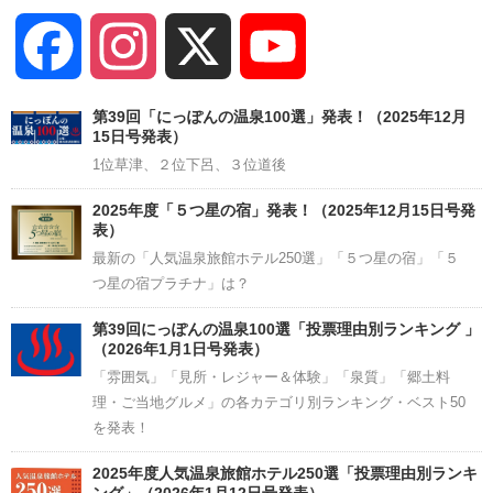
Facebook
Instagram
X
YouTube
Channel
第39回「にっぽんの温泉100選」発表！（2025年12月
15日号発表）
1位草津、２位下呂、３位道後
2025年度「５つ星の宿」発表！（2025年12月15日号発
表）
最新の「人気温泉旅館ホテル250選」「５つ星の宿」「５
つ星の宿プラチナ」は？
第39回にっぽんの温泉100選「投票理由別ランキング 」
（2026年1月1日号発表）
「雰囲気」「見所・レジャー＆体験」「泉質」「郷土料
理・ご当地グルメ」の各カテゴリ別ランキング・ベスト50
を発表！
2025年度人気温泉旅館ホテル250選「投票理由別ランキ
ング」（2026年1月12日号発表）