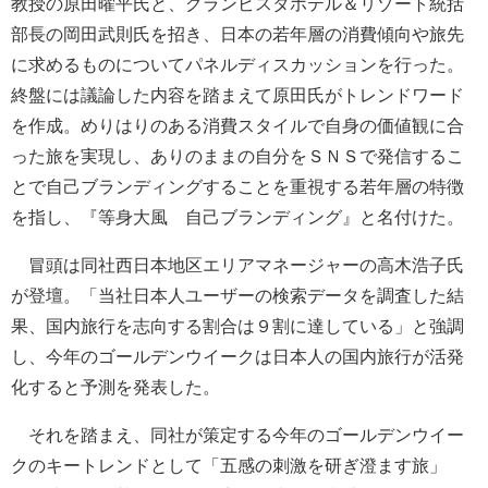
教授の原田曜平氏と、グランビスタホテル＆リゾート統括
部長の岡田武則氏を招き、日本の若年層の消費傾向や旅先
に求めるものについてパネルディスカッションを行った。
終盤には議論した内容を踏まえて原田氏がトレンドワード
を作成。めりはりのある消費スタイルで自身の価値観に合
った旅を実現し、ありのままの自分をＳＮＳで発信するこ
とで自己ブランディングすることを重視する若年層の特徴
を指し、『等身大風 自己ブランディング』と名付けた。
冒頭は同社西日本地区エリアマネージャーの高木浩子氏
が登壇。「当社日本人ユーザーの検索データを調査した結
果、国内旅行を志向する割合は９割に達している」と強調
し、今年のゴールデンウイークは日本人の国内旅行が活発
化すると予測を発表した。
それを踏まえ、同社が策定する今年のゴールデンウイー
クのキートレンドとして「五感の刺激を研ぎ澄ます旅」