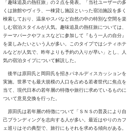
「趣味追及の熱狂旅」の２点を発表。「当社ユーザーの多
くは旅館やヴィラ、一棟貸し施設といった宿泊施設を多く
検索しており、温泉やスパなど自然の中の特別な空間を楽
しむ宿泊スタイルが人気。趣味追及の熱狂旅については、
テーマパークやフェスなどに参加して『もう一人の自分』
を楽しみたいという人が多い。このタイプではシティホテ
ルなどが人気で、昨年よりも予約の入りが早い」とし、人
気の宿泊タイプについて解説した。
後半は原田氏と岡田氏を招きパネルディスカッションを
実施。世界でも最大規模の人口を占める若者世代に焦点を
当て、現代日本の若年層の特徴や旅行に求めているものに
ついて意見交換を行った。
原田氏は若年層の特徴について「ＳＮＳの普及により自
己ブランディングを志向する人が多い。最近はやりのカフ
ェ巡りはその典型で、旅行にもそれを求める傾向がある。