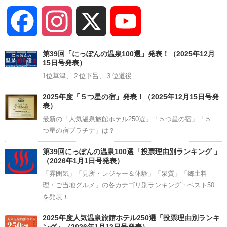
Facebook
Instagram
X
YouTube
Channel
第39回「にっぽんの温泉100選」発表！（2025年12月
15日号発表）
1位草津、２位下呂、３位道後
2025年度「５つ星の宿」発表！（2025年12月15日号発
表）
最新の「人気温泉旅館ホテル250選」「５つ星の宿」「５
つ星の宿プラチナ」は？
第39回にっぽんの温泉100選「投票理由別ランキング 」
（2026年1月1日号発表）
「雰囲気」「見所・レジャー＆体験」「泉質」「郷土料
理・ご当地グルメ」の各カテゴリ別ランキング・ベスト50
を発表！
2025年度人気温泉旅館ホテル250選「投票理由別ランキ