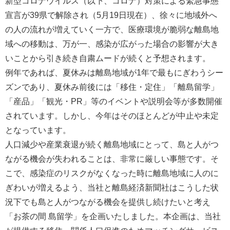
新型コロナウイルス（以下、コロナ）対策による緊急事態
宣言が39県で解除され（5月19日現在）、徐々に地域外へ
の人の流れが増えていく一方で、医療環境が脆弱な離島地
域への移動は、万が一、感染が広がった場合の影響が大き
いことから引き続き自粛ムードが続くと予想されます。
例年であれば、夏休みは離島地域が1年で最もにぎわうシー
ズンであり、夏休み前後には「移住・定住」「離島留学」
「産品」「観光・PR」等のイベントや説明会等が多数開催
されています。しかし、今年はそのほとんどが中止や未定
となっています。
人口減少や産業衰退が続く離島地域にとって、島と人がつ
ながる機会が失われることは、非常に厳しい事態です。そ
こで、感染症のリスクがなくなった時に離島地域に人のに
ぎわいが増えるよう、当社と離島経済新聞社はこうした状
況下でも島と人がつながる機会を提供し続けたいと考え
「お茶の間 島留学」を企画いたしました。本企画は、当社