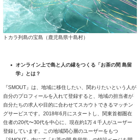
トカラ列島の宝島（鹿児島県十島村）
オンライン上で島と人の縁をつくる「お茶の間 島留
学」とは？
『SMOUT』は、地域に移住したい、関わりたいという人が
自分のプロフィールを入れて登録すると、地域の担当者が
自分たちの求人や目的に合わせてスカウトできるマッチン
グサービスです。2018年6月にスタートし、関東首都圏在
住者の20代〜30代を中心に、現在約1万４千人がユーザー
登録しています。この地域関心層のユーザーをもつ
『SMOUT』内にて「お茶の間 島留学」の特設ページを開