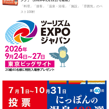
ング」（2026年1月12日号発表）
「料理」「接客」「温泉・浴場」「施設」「雰囲気」のベ
スト100軒