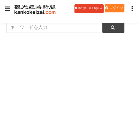
ログイン
購読(紙・電子版)申込