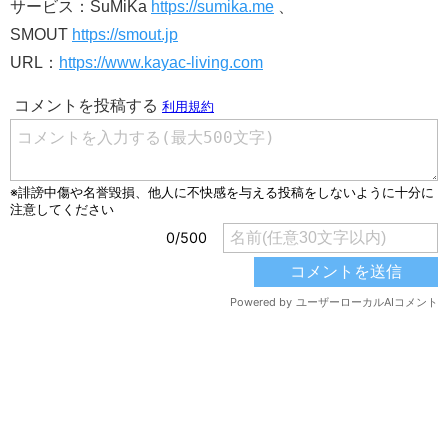
サービス：SuMiKa
https://sumika.me
、
SMOUT
https://smout.jp
URL：
https://www.kayac-living.com