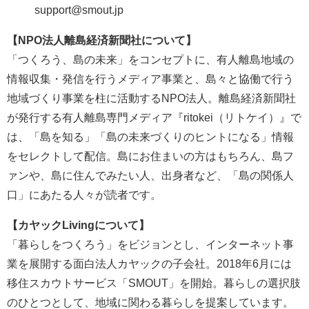
support@smout.jp
【NPO法人離島経済新聞社について】
「つくろう、島の未来」をコンセプトに、有人離島地域の
情報収集・発信を行うメディア事業と、島々と協働で行う
地域づくり事業を柱に活動するNPO法人。離島経済新聞社
が発行する有人離島専門メディア『ritokei（リトケイ）』で
は、「島を知る」「島の未来づくりのヒントになる」情報
をセレクトして配信。島にお住まいの方はもちろん、島フ
ァンや、島に住んでみたい人、出身者など、「島の関係人
口」にあたる人々が読者です。
【カヤックLivingについて】
「暮らしをつくろう」をビジョンとし、インターネット事
業を展開する面白法人カヤックの子会社。2018年6月には
移住スカウトサービス「SMOUT」を開始。暮らしの選択肢
のひとつとして、地域に関わる暮らしを提案しています。