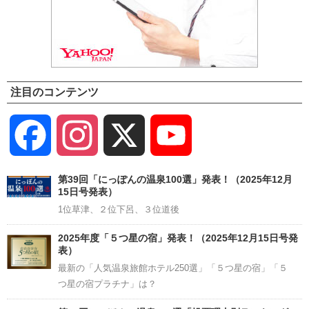
注目のコンテンツ
Facebook
Instagram
X
YouTube
Channel
第39回「にっぽんの温泉100選」発表！（2025年12月
15日号発表）
1位草津、２位下呂、３位道後
2025年度「５つ星の宿」発表！（2025年12月15日号発
表）
最新の「人気温泉旅館ホテル250選」「５つ星の宿」「５
つ星の宿プラチナ」は？