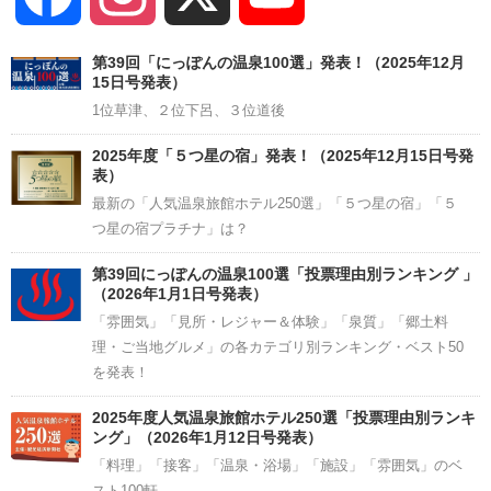
Channel
第39回「にっぽんの温泉100選」発表！（2025年12月
15日号発表）
1位草津、２位下呂、３位道後
2025年度「５つ星の宿」発表！（2025年12月15日号発
表）
最新の「人気温泉旅館ホテル250選」「５つ星の宿」「５
つ星の宿プラチナ」は？
第39回にっぽんの温泉100選「投票理由別ランキング 」
（2026年1月1日号発表）
「雰囲気」「見所・レジャー＆体験」「泉質」「郷土料
理・ご当地グルメ」の各カテゴリ別ランキング・ベスト50
を発表！
2025年度人気温泉旅館ホテル250選「投票理由別ランキ
ング」（2026年1月12日号発表）
「料理」「接客」「温泉・浴場」「施設」「雰囲気」のベ
スト100軒