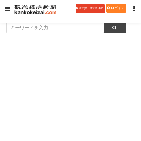
ログイン
購読(紙・電子版)申込