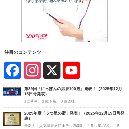
注目のコンテンツ
Facebook
Instagram
X
YouTube
Channel
第39回「にっぽんの温泉100選」発表！（2025年12月
15日号発表）
1位草津、２位下呂、３位道後
2025年度「５つ星の宿」発表！（2025年12月15日号発
表）
最新の「人気温泉旅館ホテル250選」「５つ星の宿」「５