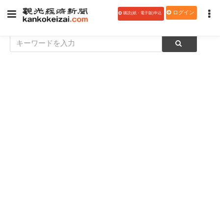
ログイン
購読(紙・電子版)申込