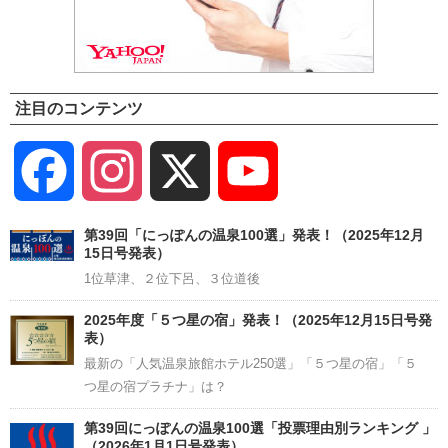
注目のコンテンツ
Facebook
Instagram
X
YouTube
Channel
第39回「にっぽんの温泉100選」発表！（2025年12月
15日号発表）
1位草津、２位下呂、３位道後
2025年度「５つ星の宿」発表！（2025年12月15日号発
表）
最新の「人気温泉旅館ホテル250選」「５つ星の宿」「５
つ星の宿プラチナ」は？
第39回にっぽんの温泉100選「投票理由別ランキング 」
（2026年1月1日号発表）