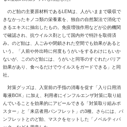
のど飴の主要原材料であるLEMは、人がいままで吸収で
きなかったキノコ類の栄養素を、独自の自然製法で消化で
きるエキスに抽出したもの。免疫増強作用などが公的機関
で確認され、抗ウイルス剤として国内外で特許を取得済
み。のど飴は、人ごみや閉鎖された空間でも効果があると
いう。「人前や外出時に何度もうがいをするわけにもいか
ないが、こののど飴には、うがいと同等のすぐれたバリア
効果があり、食べるだけでウイルスをガードできる」と同
社。
対策グッズは、入室前の手指の消毒を促す「入り口用消
毒液BOX」に加え、利用者にインフルエンザ対策に取り組
んでいることを効果的にアピールできる「対策取り組みポ
スター」と「来店者用パンフレット」の3種。さらには、パ
ンフレットとのど飴、マスクをセットした「ノベルティパ