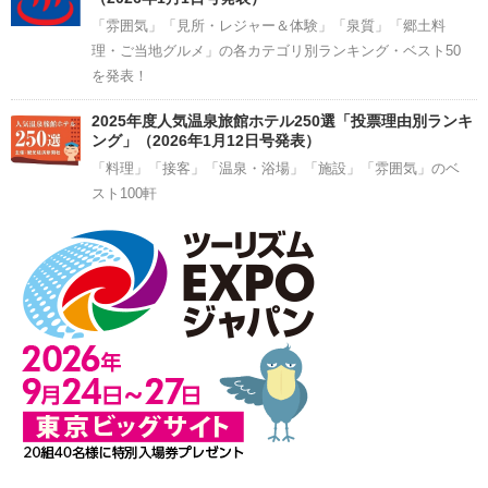
「雰囲気」「見所・レジャー＆体験」「泉質」「郷土料
理・ご当地グルメ」の各カテゴリ別ランキング・ベスト50
を発表！
2025年度人気温泉旅館ホテル250選「投票理由別ランキ
ング」（2026年1月12日号発表）
「料理」「接客」「温泉・浴場」「施設」「雰囲気」のベ
スト100軒