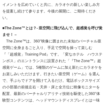
イメントを広めていくと共に、カラオケの新しい楽しみ方
を提案し続けて参ります。今後の展開に、ご期待くださ
い。
■The Zone™とは？- 亜空間に飛び込んで、超感覚を呼び覚
ませ！ –
The Zone™は、360°映像に囲まれた未知のバーチャル亜
空間に全身まるごと入り、手足で空間を操って楽しむ
『「超感覚」Training Pod』です。「変なホテル ハウステ
ンボス」のエントランスに設置された「『The Zone™』超
感覚ゲーム」では、5種類のゲームに加え新たにカラオケを
お楽しみいただけます。行きたい亜空間（ゲーム）を選ん
で、手ぶらでドアを開けて入るだけ。電話ボックスサイズ
の小部屋の前後左右・天井・床と全方位に映像モニターを
配置、最新のバーチャルリアリティ技術を駆使した360°体
験型コンテンツは、ヘッドマウントディスプレイとは一味