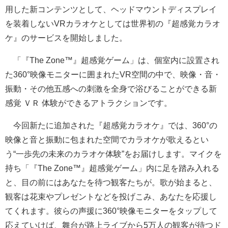
用した新コンテンツとして、ヘッドマウントディスプレイ
を装着しないVRカラオケとしては世界初の『超感覚カラオ
ケ』のサービスを開始しました。
「『The Zone™』超感覚ゲーム」は、個室内に設置され
た360°映像モニターに囲まれたVR空間の中で、映像・音・
振動・その他五感への刺激を全身で浴びることができる新
感覚 ＶＲ 体験ができるアトラクションです。
今回新たに追加された『超感覚カラオケ』では、360°の
映像と音と振動に包まれた空間でカラオケが歌えるとい
う“一歩先の未来のカラオケ体験”をお届けします。マイクを
持ち「『The Zone™』超感覚ゲーム」内に足を踏み入れる
と、目の前にはあなたを待つ観客たちが。歌が始まると、
観客は花束やプレゼントなどを投げこみ、あなたを応援し
てくれます。彼らの声援に360°映像モニターをタップして
応えていけば、舞台が路上ライブから5万人の観客が待つド