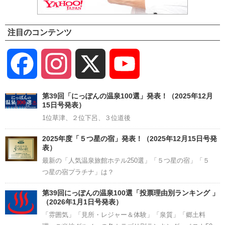
注目のコンテンツ
Facebook
Instagram
X
YouTube
Channel
第39回「にっぽんの温泉100選」発表！（2025年12月
15日号発表）
1位草津、２位下呂、３位道後
2025年度「５つ星の宿」発表！（2025年12月15日号発
表）
最新の「人気温泉旅館ホテル250選」「５つ星の宿」「５
つ星の宿プラチナ」は？
第39回にっぽんの温泉100選「投票理由別ランキング 」
（2026年1月1日号発表）
「雰囲気」「見所・レジャー＆体験」「泉質」「郷土料