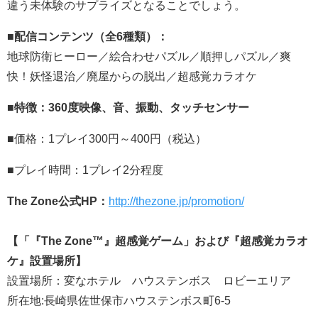
違う未体験のサプライズとなることでしょう。
■配信コンテンツ（全6種類）：
地球防衛ヒーロー／絵合わせパズル／順押しパズル／爽
快！妖怪退治／廃屋からの脱出／超感覚カラオケ
■特徴：360度映像、音、振動、タッチセンサー
■価格：1プレイ300円～400円（税込）
■プレイ時間：1プレイ2分程度
The Zone公式HP：
http://thezone.jp/promotion/
【「『The Zone™』超感覚ゲーム」および『超感覚カラオ
ケ』設置場所】
設置場所：変なホテル ハウステンボス ロビーエリア
所在地:長崎県佐世保市ハウステンボス町6-5