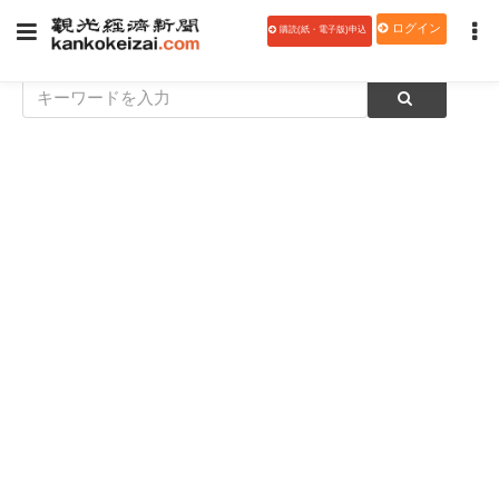
ログイン
購読(紙・電子版)申込