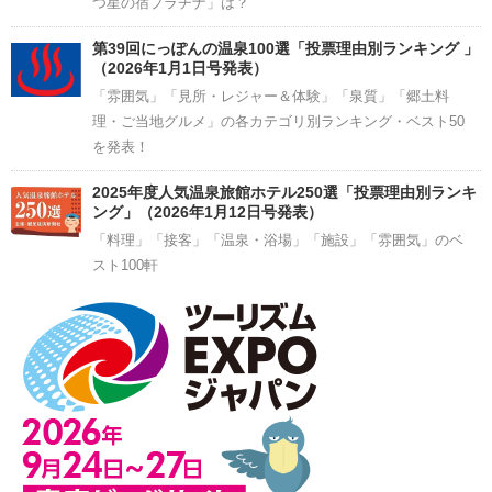
つ星の宿プラチナ」は？
第39回にっぽんの温泉100選「投票理由別ランキング 」
（2026年1月1日号発表）
「雰囲気」「見所・レジャー＆体験」「泉質」「郷土料
理・ご当地グルメ」の各カテゴリ別ランキング・ベスト50
を発表！
2025年度人気温泉旅館ホテル250選「投票理由別ランキ
ング」（2026年1月12日号発表）
「料理」「接客」「温泉・浴場」「施設」「雰囲気」のベ
スト100軒