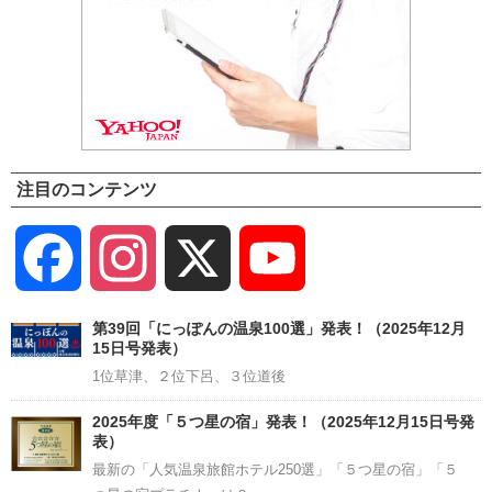
注目のコンテンツ
Facebook
Instagram
X
YouTube
Channel
第39回「にっぽんの温泉100選」発表！（2025年12月
15日号発表）
1位草津、２位下呂、３位道後
2025年度「５つ星の宿」発表！（2025年12月15日号発
表）
最新の「人気温泉旅館ホテル250選」「５つ星の宿」「５