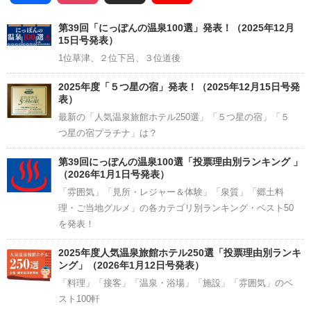
Channel
第39回「にっぽんの温泉100選」発表！（2025年12月
15日号発表）
1位草津、２位下呂、３位道後
2025年度「５つ星の宿」発表！（2025年12月15日号発
表）
最新の「人気温泉旅館ホテル250選」「５つ星の宿」「５
つ星の宿プラチナ」は？
第39回にっぽんの温泉100選「投票理由別ランキング 」
（2026年1月1日号発表）
「雰囲気」「見所・レジャー＆体験」「泉質」「郷土料
理・ご当地グルメ」の各カテゴリ別ランキング・ベスト50
を発表！
2025年度人気温泉旅館ホテル250選「投票理由別ランキ
ング」（2026年1月12日号発表）
「料理」「接客」「温泉・浴場」「施設」「雰囲気」のベ
スト100軒