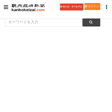
ログイン
購読(紙・電子版)申込