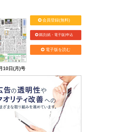
会員登録(無料)
購読(紙・電子版)申込
電子版を読む
月10日(月)号