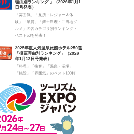
理由別ランキング 」（2026年1月1
日号発表）
「雰囲気」「見所・レジャー＆体
験」「泉質」「郷土料理・ご当地グ
ルメ」の各カテゴリ別ランキング・
ベスト50を発表！
2025年度人気温泉旅館ホテル250選
「投票理由別ランキング」（2026
年1月12日号発表）
「料理」「接客」「温泉・浴場」
「施設」「雰囲気」のベスト100軒