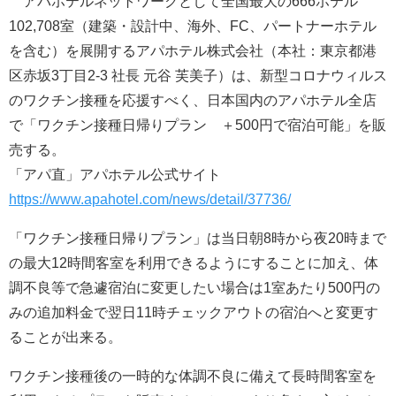
アパホテルネットワークとして全国最大の666ホテル
102,708室（建築・設計中、海外、FC、パートナーホテル
を含む）を展開するアパホテル株式会社（本社：東京都港
区赤坂3丁目2‐3 社長 元谷 芙美子）は、新型コロナウィルス
のワクチン接種を応援すべく、日本国内のアパホテル全店
で「ワクチン接種日帰りプラン ＋500円で宿泊可能」を販
売する。
「アパ直」アパホテル公式サイト
https://www.apahotel.com/news/detail/37736/
「ワクチン接種日帰りプラン」は当日朝8時から夜20時まで
の最大12時間客室を利用できるようにすることに加え、体
調不良等で急遽宿泊に変更したい場合は1室あたり500円の
みの追加料金で翌日11時チェックアウトの宿泊へと変更す
ることが出来る。
ワクチン接種後の一時的な体調不良に備えて長時間客室を