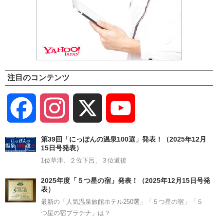
注目のコンテンツ
Facebook
Instagram
X
YouTube
Channel
第39回「にっぽんの温泉100選」発表！（2025年12月
15日号発表）
1位草津、２位下呂、３位道後
2025年度「５つ星の宿」発表！（2025年12月15日号発
表）
最新の「人気温泉旅館ホテル250選」「５つ星の宿」「５
つ星の宿プラチナ」は？