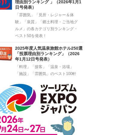
理由別ランキング 」（2026年1月1
日号発表）
「雰囲気」「見所・レジャー＆体
験」「泉質」「郷土料理・ご当地グ
ルメ」の各カテゴリ別ランキング・
ベスト50を発表！
2025年度人気温泉旅館ホテル250選
「投票理由別ランキング」（2026
年1月12日号発表）
「料理」「接客」「温泉・浴場」
「施設」「雰囲気」のベスト100軒