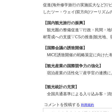
促進(海外修学旅行の実施拡大など)▽
したツー・ウェイ(双方向)ツーリズム
【国内観光旅行の振興】
観光圏の整備促進▽行政・民間・地
材育成への支援▽CSの推進(観光地、
【国際会議の誘致開催】
MICE誘致開催の戦略策定に向けた
【観光産業の国際競争力の強化】
宿泊産業の活性化▽産学官の連携に
【観光統計の充実】
全国共通基準による入り込み客・消