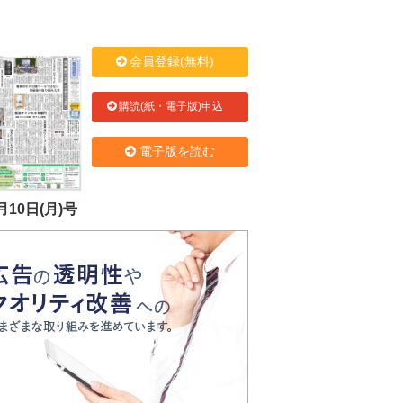
会員登録(無料)
購読(紙・電子版)申込
電子版を読む
月10日(月)号