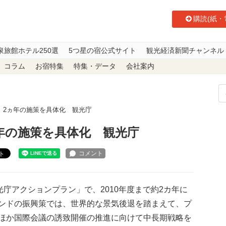
購読(紙・
泉旅館ホテル250選
5つ星の宿公式サイト
観光経済新聞チャンネル
コラム
お宿特集
特集・データ
会社案内
、2ヵ年の施策を具体化 観光庁
年の施策を具体化 観光庁
ト
庁アクションプラン」で、2010年度まで約2カ年に
ンドの振興策では、世界的な景気後退を踏まえて、プ
ほか国際会議の誘致開催の推進に向けて中長期戦略を