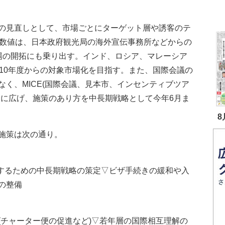
の見直しとして、市場ごとにターゲット層や誘客のテ
標数値は、日本政府観光局の海外宣伝事務所などからの
場の開拓にも乗り出す。インド、ロシア、マレーシア
、10年度からの対象市場化を目指す。また、国際会議の
く、MICE(国際会議、見本市、インセンティブツア
般に広げ、施策のあり方を中長期戦略として今年6月ま
8
施策は次の通り。
にするための中長期戦略の策定▽ビザ手続きの緩和や入
の整備
チャーター便の促進など)▽若年層の国際相互理解の