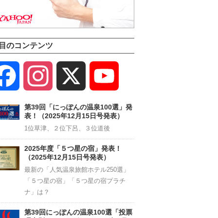
目のコンテンツ
Facebook
Instagram
X
YouTube
Channel
第39回「にっぽんの温泉100選」発
表！（2025年12月15日号発表）
1位草津、２位下呂、３位道後
2025年度「５つ星の宿」発表！
（2025年12月15日号発表）
最新の「人気温泉旅館ホテル250選」
「５つ星の宿」「５つ星の宿プラチ
ナ」は？
第39回にっぽんの温泉100選「投票