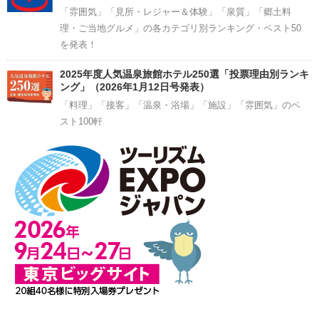
「雰囲気」「見所・レジャー＆体験」「泉質」「郷土料
理・ご当地グルメ」の各カテゴリ別ランキング・ベスト50
を発表！
2025年度人気温泉旅館ホテル250選「投票理由別ランキ
ング」（2026年1月12日号発表）
「料理」「接客」「温泉・浴場」「施設」「雰囲気」のベ
スト100軒