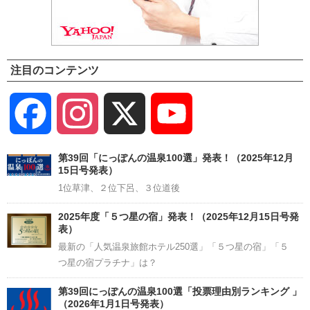
注目のコンテンツ
Facebook
Instagram
X
YouTube
Channel
第39回「にっぽんの温泉100選」発表！（2025年12月
15日号発表）
1位草津、２位下呂、３位道後
2025年度「５つ星の宿」発表！（2025年12月15日号発
表）
最新の「人気温泉旅館ホテル250選」「５つ星の宿」「５
つ星の宿プラチナ」は？
第39回にっぽんの温泉100選「投票理由別ランキング 」
（2026年1月1日号発表）