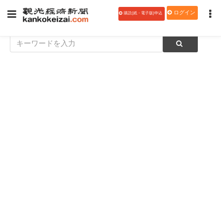
ログイン
購読(紙・電子版)申込