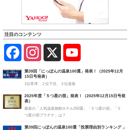
注目のコンテンツ
Facebook
Instagram
X
YouTube
Channel
第39回「にっぽんの温泉100選」発表！（2025年12月
15日号発表）
1位草津、２位下呂、３位道後
2025年度「５つ星の宿」発表！（2025年12月15日号発
表）
最新の「人気温泉旅館ホテル250選」「５つ星の宿」「５
つ星の宿プラチナ」は？
第39回にっぽんの温泉100選「投票理由別ランキング 」