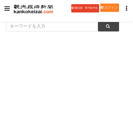
ログイン
購読(紙・電子版)申込