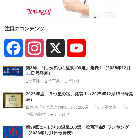
注目のコンテンツ
Facebook
Instagram
X
YouTube
Channel
第39回「にっぽんの温泉100選」発表！（2025年12月
15日号発表）
1位草津、２位下呂、３位道後
2025年度「５つ星の宿」発表！（2025年12月15日号発
表）
最新の「人気温泉旅館ホテル250選」「５つ星の宿」「５
つ星の宿プラチナ」は？
第39回にっぽんの温泉100選「投票理由別ランキング 」
（2026年1月1日号発表）