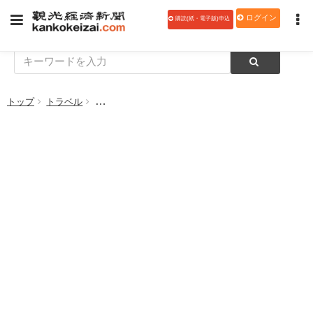
ログイン
購読(紙・電子版)申込
トップ
トラベル
のと鉄道「鉄印」、IRいしかわ鉄道の金沢駅と津幡