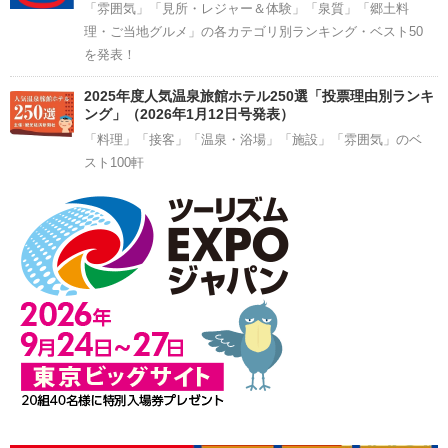
「雰囲気」「見所・レジャー＆体験」「泉質」「郷土料
理・ご当地グルメ」の各カテゴリ別ランキング・ベスト50
を発表！
2025年度人気温泉旅館ホテル250選「投票理由別ランキ
ング」（2026年1月12日号発表）
「料理」「接客」「温泉・浴場」「施設」「雰囲気」のベ
スト100軒