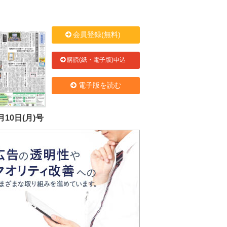
会員登録(無料)
購読(紙・電子版)申込
電子版を読む
月10日(月)号