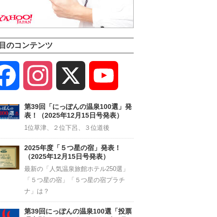
目のコンテンツ
Facebook
Instagram
X
YouTube
Channel
第39回「にっぽんの温泉100選」発
表！（2025年12月15日号発表）
1位草津、２位下呂、３位道後
2025年度「５つ星の宿」発表！
（2025年12月15日号発表）
最新の「人気温泉旅館ホテル250選」
「５つ星の宿」「５つ星の宿プラチ
ナ」は？
第39回にっぽんの温泉100選「投票