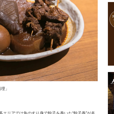
料理」
多エリアでは魚のすり身で餃子を巻いた“餃子巻”が名