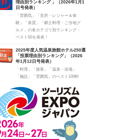
理由別ランキング 」（2026年1月1
日号発表）
「雰囲気」「見所・レジャー＆体
験」「泉質」「郷土料理・ご当地グ
ルメ」の各カテゴリ別ランキング・
ベスト50を発表！
2025年度人気温泉旅館ホテル250選
「投票理由別ランキング」（2026
年1月12日号発表）
「料理」「接客」「温泉・浴場」
「施設」「雰囲気」のベスト100軒