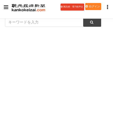
ログイン
購読(紙・電子版)申込