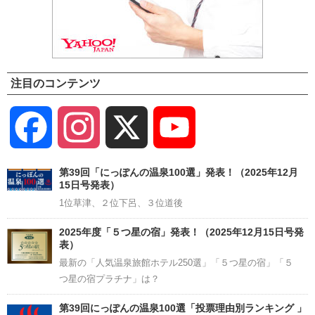
注目のコンテンツ
Facebook
Instagram
X
YouTube
Channel
第39回「にっぽんの温泉100選」発表！（2025年12月
15日号発表）
1位草津、２位下呂、３位道後
2025年度「５つ星の宿」発表！（2025年12月15日号発
表）
最新の「人気温泉旅館ホテル250選」「５つ星の宿」「５
つ星の宿プラチナ」は？
第39回にっぽんの温泉100選「投票理由別ランキング 」