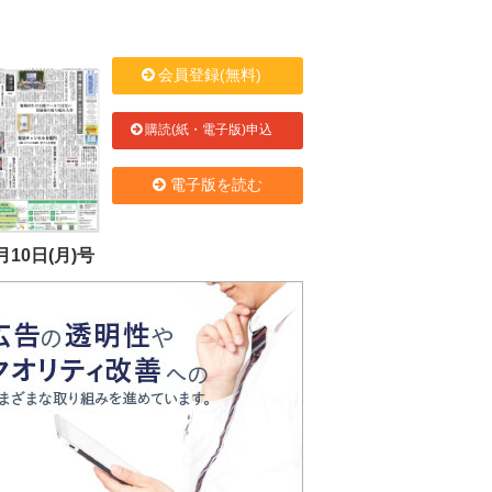
会員登録(無料)
購読(紙・電子版)申込
電子版を読む
月10日(月)号