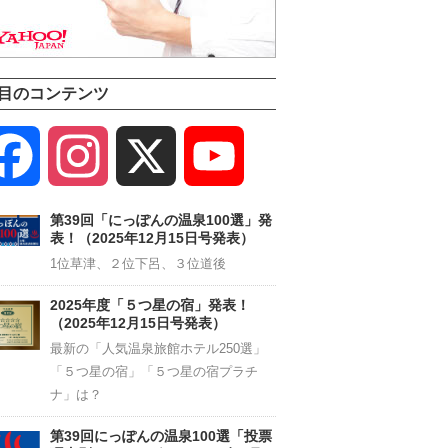
目のコンテンツ
Facebook
Instagram
X
YouTube
Channel
第39回「にっぽんの温泉100選」発
表！（2025年12月15日号発表）
1位草津、２位下呂、３位道後
2025年度「５つ星の宿」発表！
（2025年12月15日号発表）
最新の「人気温泉旅館ホテル250選」
「５つ星の宿」「５つ星の宿プラチ
ナ」は？
第39回にっぽんの温泉100選「投票