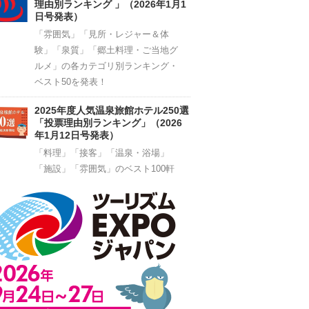
理由別ランキング 」（2026年1月1
日号発表）
「雰囲気」「見所・レジャー＆体
験」「泉質」「郷土料理・ご当地グ
ルメ」の各カテゴリ別ランキング・
ベスト50を発表！
2025年度人気温泉旅館ホテル250選
「投票理由別ランキング」（2026
年1月12日号発表）
「料理」「接客」「温泉・浴場」
「施設」「雰囲気」のベスト100軒