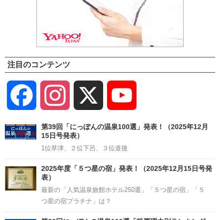
注目のコンテンツ
Facebook
Instagram
X
YouTube
Channel
第39回「にっぽんの温泉100選」発表！（2025年12月
15日号発表）
1位草津、２位下呂、３位道後
2025年度「５つ星の宿」発表！（2025年12月15日号発
表）
最新の「人気温泉旅館ホテル250選」「５つ星の宿」「５
つ星の宿プラチナ」は？